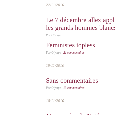
22/11/2010
Le 7 décembre allez appl
les grands hommes blanc
Par Olympe
Féministes topless
Par Olympe -
21 commentaires
19/11/2010
Sans commentaires
Par Olympe -
13 commentaires
18/11/2010