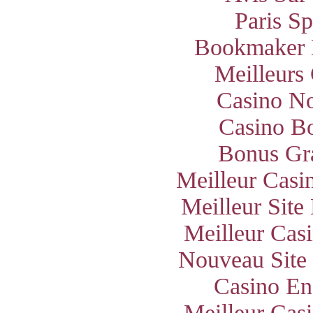
Paris S
Bookmaker 
Meilleurs
Casino N
Casino B
Bonus Gra
Meilleur Casi
Meilleur Site
Meilleur Cas
Nouveau Site
Casino En
Meilleur Cas