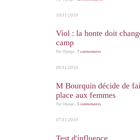
10/11/2010
Viol : la honte doit chang
camp
Par Olympe -
7 commentaires
09/11/2010
M Bourquin décide de fa
place aux femmes
Par Olympe -
5 commentaires
07/11/2010
Test d'influence