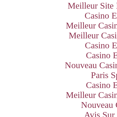
Meilleur Site
Casino E
Meilleur Casi
Meilleur Cas
Casino E
Casino E
Nouveau Casin
Paris S
Casino E
Meilleur Casi
Nouveau 
Avis Sur