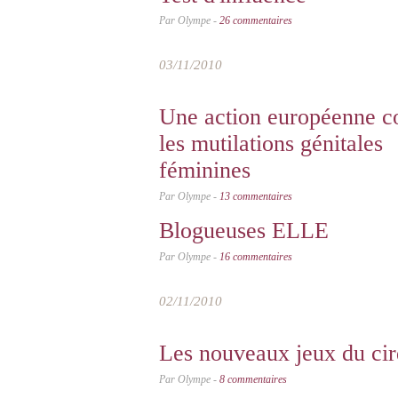
Par Olympe -
26 commentaires
03/11/2010
Une action européenne c
les mutilations génitales
féminines
Par Olympe -
13 commentaires
Blogueuses ELLE
Par Olympe -
16 commentaires
02/11/2010
Les nouveaux jeux du ci
Par Olympe -
8 commentaires