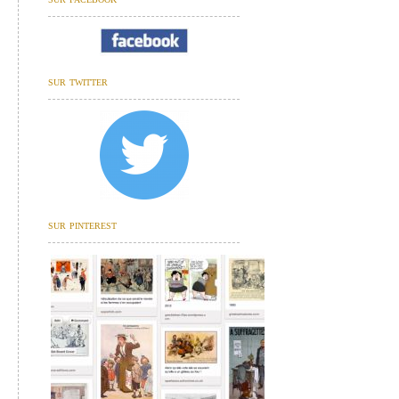
sur twitter
sur pinterest