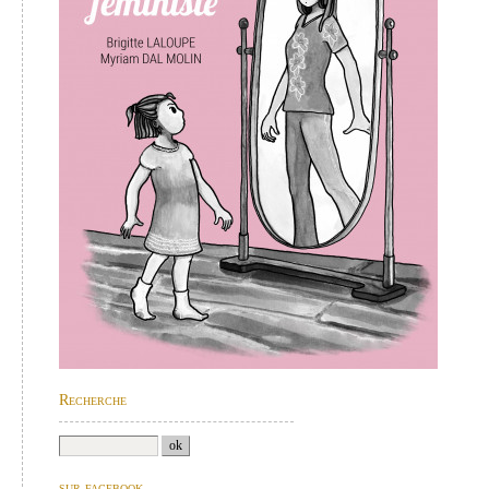
Recherche
sur facebook