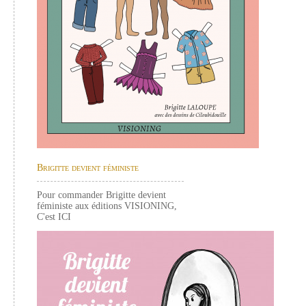
Brigitte devient féministe
Pour commander Brigitte devient
féministe aux éditions VISIONING,
C'est
ICI