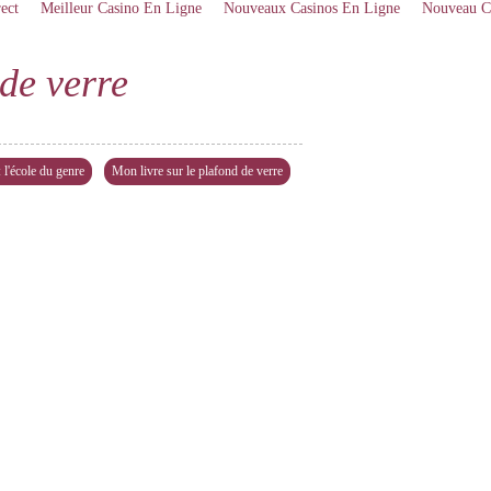
ect
Meilleur Casino En Ligne
Nouveaux Casinos En Ligne
Nouveau C
de verre
l'école du genre
Mon livre sur le plafond de verre