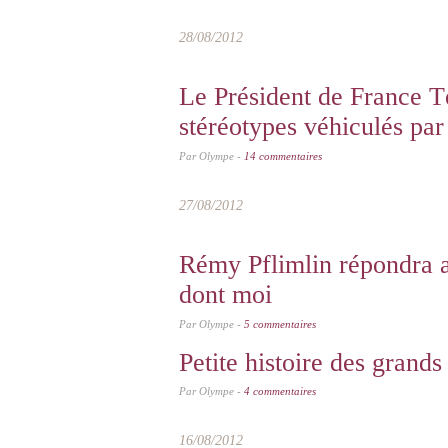
28/08/2012
Le Président de France Té
stéréotypes véhiculés par 
Par Olympe -
14 commentaires
27/08/2012
Rémy Pflimlin répondra a
dont moi
Par Olympe -
5 commentaires
Petite histoire des grands
Par Olympe -
4 commentaires
16/08/2012