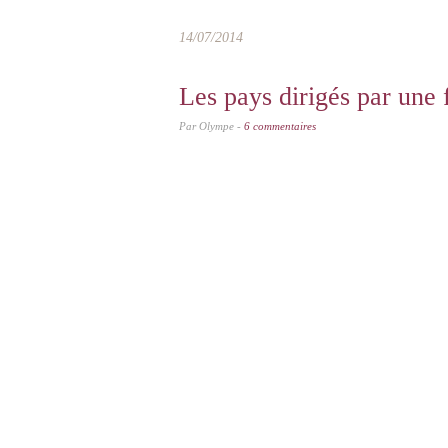
14/07/2014
Les pays dirigés par une
Par Olympe -
6 commentaires