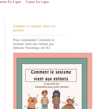
asino En Ligne
Casino En Ligne
Comment le sexisme vient aux
enfants
Pour commander Comment le
sexisme vient aux enfants aux
éditions Visioning c'est
ICI