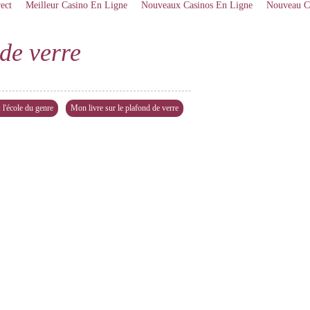
ect
Meilleur Casino En Ligne
Nouveaux Casinos En Ligne
Nouveau C
de verre
l'école du genre
Mon livre sur le plafond de verre