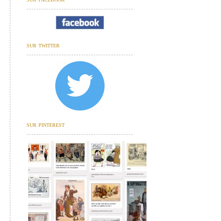
sur twitter
sur pinterest