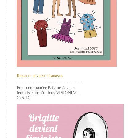
Brigitte devient féministe
Pour commander Brigitte devient
féministe aux éditions VISIONING,
C'est
ICI