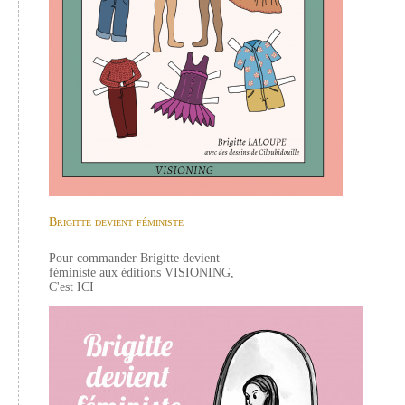
Brigitte devient féministe
Pour commander Brigitte devient
féministe aux éditions VISIONING,
C'est
ICI