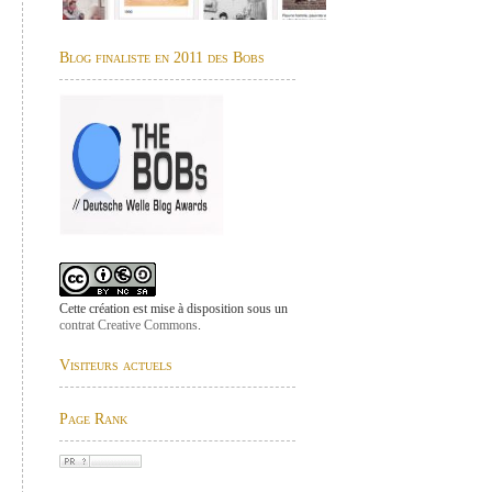
Blog finaliste en 2011 des Bobs
Cette création est mise à disposition sous un
contrat Creative Commons
.
Visiteurs actuels
Page Rank