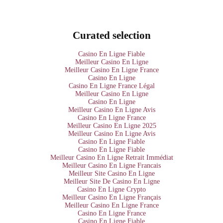
Curated selection
Casino En Ligne Fiable
Meilleur Casino En Ligne
Meilleur Casino En Ligne France
Casino En Ligne
Casino En Ligne France Légal
Meilleur Casino En Ligne
Casino En Ligne
Meilleur Casino En Ligne Avis
Casino En Ligne France
Meilleur Casino En Ligne 2025
Meilleur Casino En Ligne Avis
Casino En Ligne Fiable
Casino En Ligne Fiable
Meilleur Casino En Ligne Retrait Immédiat
Meilleur Casino En Ligne Francais
Meilleur Site Casino En Ligne
Meilleur Site De Casino En Ligne
Casino En Ligne Crypto
Meilleur Casino En Ligne Français
Meilleur Casino En Ligne France
Casino En Ligne France
Casino En Ligne Fiable