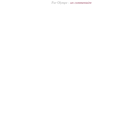
Par Olympe -
un commentaire