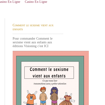
asino En Ligne
Casino En Ligne
Comment le sexisme vient aux
enfants
Pour commander Comment le
sexisme vient aux enfants aux
éditions Visioning c'est
ICI