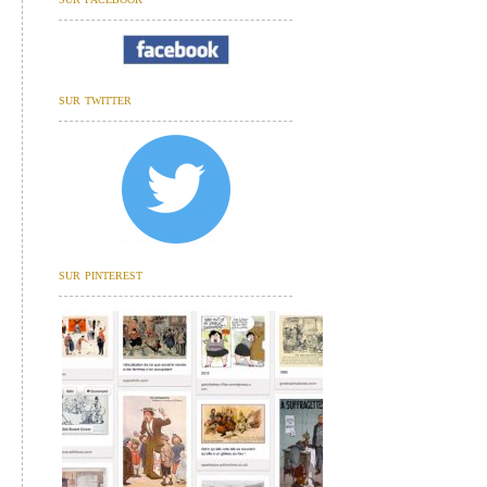
sur twitter
sur pinterest