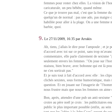
femmes pour rester chez elles. La vision de l'ho
caricaturale, un peu bébête, quand même.
Ce que je trouve pas mal, c'est que la femme du s
quelqu'un de normal : pas une ado, pas maigre
habillée pour aller à la plage. On a une femme 
barbie, quoi.
9.
Le 27/11/2009, 16:35 par Arrakis
Ah, tiens, j'allais le dire pour l'ampoule ; et je 
d'accord avec toi sur ce point, sans trop m'avan
commentaire, elle parle clairement de sexisme "
seulement envers les femmes :"On joue sur l'h
niaisou, bien brave, avec bobonne qui est là pou
ne s'en sortirait pas."
Et je suis tout à fait d'accord avec elle : les cli
clichés sexistes, sous forme humoristique, mais 
question. Et en jouant sur l'imagerie de "l'homm
nous frustre mais que nous les femmes on aime
Bon, après, attendre d'une pub un anti-sexisme "r
croire au père noël je crois : les publicitaires es
public le plus important possible (enfin, au sein 
tant que les "idées à la John Gray" auront du succ