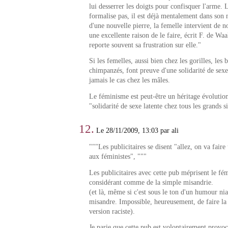
lui desserrer les doigts pour confisquer l'arme. 
formalise pas, il est déjà mentalement dans son m
d'une nouvelle pierre, la femelle intervient de n
une excellente raison de le faire, écrit F. de Waa
reporte souvent sa frustration sur elle."
Si les femelles, aussi bien chez les gorilles, les
chimpanzés, font preuve d'une solidarité de sexe
jamais le cas chez les mâles.
Le féminisme est peut-être un héritage évolution
"solidarité de sexe latente chez tous les grands s
12.
Le 28/11/2009, 13:03 par ali
"""Les publicitaires se disent "allez, on va faire 
aux féministes", """
Les publicitaires avec cette pub méprisent le fé
considérant comme de la simple misandrie.
(et là, même si c'est sous le ton d'un humour nia
misandre. Impossible, heureusement, de faire l
version raciste).
Je parie que cette pub est volontairement provoc