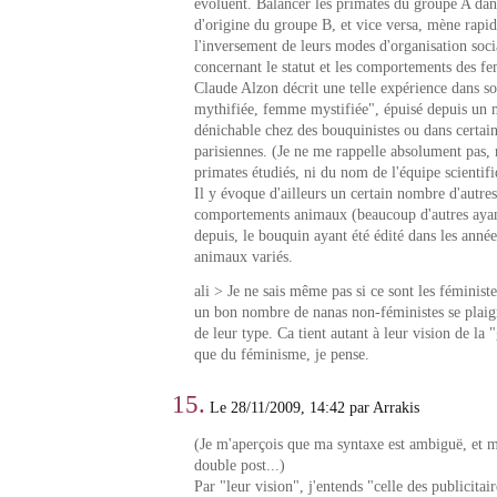
évoluent. Balancer les primates du groupe A dan
d'origine du groupe B, et vice versa, mène rapi
l'inversement de leurs modes d'organisation soc
concernant le statut et les comportements des fe
Claude Alzon décrit une telle expérience dans
mythifiée, femme mystifiée", épuisé depuis un
dénichable chez des bouquinistes ou dans certain
parisiennes. (Je ne me rappelle absolument pas, 
primates étudiés, ni du nom de l'équipe scientifi
Il y évoque d'ailleurs un certain nombre d'autres
comportements animaux (beaucoup d'autres ayan
depuis, le bouquin ayant été édité dans les année
animaux variés.
ali > Je ne sais même pas si ce sont les féministe
un bon nombre de nanas non-féministes se plaign
de leur type. Ca tient autant à leur vision de la 
que du féminisme, je pense.
15.
Le 28/11/2009, 14:42 par Arrakis
(Je m'aperçois que ma syntaxe est ambiguë, et 
double post...)
Par "leur vision", j'entends "celle des publicitair