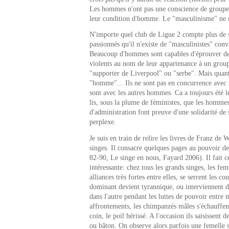
Les hommes n'ont pas une conscience de groupe 
leur condition d'homme. Le "masculinisme" ne r
N'importe quel club de Ligue 2 compte plus de 
passionnés qu'il n'existe de "masculinistes" con
Beaucoup d'hommes sont capables d'éprouver des
violents au nom de leur appartenance à un group
"supporter de Liverpool" ou "serbe". Mais quant 
"homme"... Ils ne sont pas en concurrence avec 
sont avec les autres hommes. Ca a toujours été l
lis, sous la plume de féministes, que les hommes
d'administration font preuve d'une solidarité de 
perplexe.
Je suis en train de relire les livres de Franz de 
singes. Il consacre quelques pages au pouvoir de
82-90, Le singe en nous, Fayard 2006). Il fait 
intéressante: chez tous les grands singes, les fe
alliances très fortes entre elles, se serrent les c
dominant devient tyrannique, ou interviennent 
dans l'autre pendant les luttes de pouvoir entre 
affrontements, les chimpanzés mâles s'échauffent
coin, le poil hérissé. A l'occasion ils saisissent 
ou bâton. On observe alors parfois une femelle se