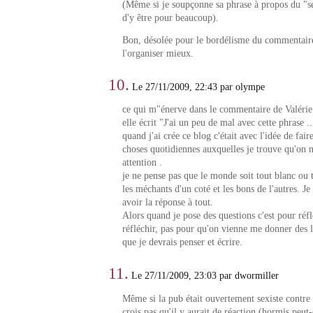
(Même si je soupçonne sa phrase à propos du "s
d'y être pour beaucoup).
Bon, désolée pour le bordélisme du commentaire,
l'organiser mieux.
10.
Le 27/11/2009, 22:43 par olympe
ce qui m"énerve dans le commentaire de Valérie 
elle écrit "J'ai un peu de mal avec cette phrase ..
quand j'ai crée ce blog c'était avec l'idée de fair
choses quotidiennes auxquelles je trouve qu'on n
attention .
je ne pense pas que le monde soit tout blanc ou to
les méchants d'un coté et les bons de l'autres. Je
avoir la réponse à tout.
Alors quand je pose des questions c'est pour réfl
réfléchir, pas pour qu'on vienne me donner des l
que je devrais penser et écrire.
11.
Le 27/11/2009, 23:03 par dwormiller
Même si la pub était ouvertement sexiste contre
crois pas qu'il y aurait de réaction (hormis peut-