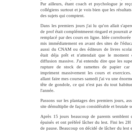
Par ailleurs, étant coach et psychologue je reç
collégiens surtout et je vois bien que les résultats
des sujets qui comptent.
Dans les premiers jours j'ai lu qu'on allait s'ape
de prof était complémtmeent ringard et pourrait 
remplacé par des cours en ligne. Idée corroborée p
mis immédiatement en avant des sites de l'éduca
aussi du CNAM ou des éditeurs de livres scola
était déja prêt et n'attendait que le moment
diffusion massive. J'ai entendu dire que les sup
rupture de stock de ramettes de papier car t
impriment massivement les cours et exercices. 
allant faire mes courses samedi j'ai vu une énorm
tête de gondole, ce qui n'est pas du tout habitue
l'année.
Passons sur les plantages des premiers jours, as
site démultiplie de façon considérable et brutale 
Après 15 jours beaucoup de parents semblent d
épuisés et ont préféré lâcher du lest. Fini les 2
de pause. Beaucoup on décidé de lâcher du lest 