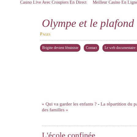
Casino Live Avec Croupiers En Direct
Meilleur Casino En Lign
Olympe et le plafond 
Pages
Brigitte devient féministe
Contact
Le web documentaire : 
« Qui va garder les enfants ?
-
La répartition du p
des familles »
L'école confinée