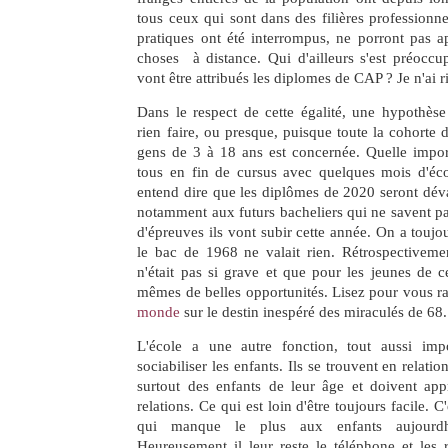
tous ceux qui sont dans des filières professionne
pratiques ont été interrompus, ne porront pas 
choses à distance. Qui d'ailleurs s'est préoccu
vont être attribués les diplomes de CAP ? Je n'ai r
Dans le respect de cette égalité, une hypothèse
rien faire, ou presque, puisque toute la cohorte 
gens de 3 à 18 ans est concernée. Quelle import
tous en fin de cursus avec quelques mois d'é
entend dire que les diplômes de 2020 seront déva
notamment aux futurs bacheliers qui ne savent p
d'épreuves ils vont subir cette année. On a toujo
le bac de 1968 ne valait rien. Rétrospectiveme
n'était pas si grave et que pour les jeunes de c
mêmes de belles opportunités. Lisez pour vous r
monde
sur le destin inespéré des miraculés de 68.
L'école a une autre fonction, tout aussi imp
sociabiliser les enfants. Ils se trouvent en relati
surtout des enfants de leur âge et doivent ap
relations. Ce qui est loin d'être toujours facile. 
qui manque le plus aux enfants aujourdhu
Heureusement il leur reste le téléphone et les 