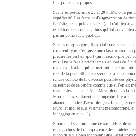
interprètes mes propos.
Sur le surpoids, entre 25 et 28 d'IMC on a pas d
significatif. Les facteurs d'augmentation de risq
l'obésité, le surpoids médical (qui n'ai rien à vo
esthétique dont nous parlons qui lui arrive bien
pas un pbme santé publique.
Sur les morphotypes, il est clair que personne n
d'un seul type, c'est juste une classification qui
prédire les perf en sport (un mésomorphe peu c
mis il ne le fera à priori jamais en mois de 2 h 4
une classification qui permettrait de ne pas faire
monde la possibilité de ressembler à un ectomo
rendre compte de la diversité possible des physi
ca permet de se rendre compte que si l'on est 
ressemblera jamais à Kate Moss, donc pas la pei
Mon mec est vraiment ectomoprphe, il y a bien 
abandonné l'idée d'avoir des gros bras :-) et une
lourd, et moi je suis vraiment mésomoprphe, et j
le legging en cuir :-))
Sinon qu'il y ait un pbme de surpoids et de séde
nous parlons de l'omniprésence des modèles de 
surpoids il y a bien longtemps que l'effet yoyo 