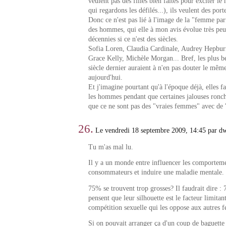
veulent pas des filles bien faites pour exciter le
qui regardons les défilés...), ils veulent des por
Donc ce n'est pas lié à l'image de la "femme parf
des hommes, qui elle à mon avis évolue très peu
décennies si ce n'est des siècles.
Sofia Loren, Claudia Cardinale, Audrey Hepbu
Grace Kelly, Michèle Morgan... Bref, les plus 
siècle dernier auraient à n'en pas douter le mêm
aujourd'hui.
Et j'imagine pourtant qu'à l'époque déjà, elles f
les hommes pendant que certaines jalouses ronch
que ce ne sont pas des "vraies femmes" avec de 
26.
Le vendredi 18 septembre 2009, 14:45 par d
Tu m'as mal lu.
Il y a un monde entre influencer les comportem
consommateurs et induire une maladie mentale.
75% se trouvent trop grosses? Il faudrait dire 
pensent que leur silhouette est le facteur limitan
compétition sexuelle qui les oppose aux autres 
Si on pouvait arranger ça d'un coup de baguett