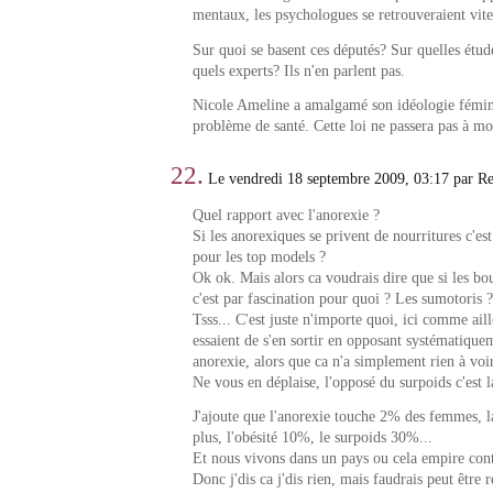
mentaux, les psychologues se retrouveraient vit
Sur quoi se basent ces députés? Sur quelles étud
quels experts? Ils n'en parlent pas.
Nicole Ameline a amalgamé son idéologie fémin
problème de santé. Cette loi ne passera pas à mo
22.
Le vendredi 18 septembre 2009, 03:17 par R
Quel rapport avec l'anorexie ?
Si les anorexiques se privent de nourritures c'est
pour les top models ?
Ok ok. Mais alors ca voudrais dire que si les bo
c'est par fascination pour quoi ? Les sumotoris ?
Tsss... C'est juste n'importe quoi, ici comme aill
essaient de s'en sortir en opposant systématique
anorexie, alors que ca n'a simplement rien à voir
Ne vous en déplaise, l'opposé du surpoids c'est l
J'ajoute que l'anorexie touche 2% des femmes, l
plus, l'obésité 10%, le surpoids 30%...
Et nous vivons dans un pays ou cela empire con
Donc j'dis ca j'dis rien, mais faudrais peut être 