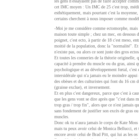
les gens n'essayaient pas de faire accepter comm
cet IMC moyen : Un IMC de 25 c'est trop, médi
esthétiquement, mais pourtant c'est la moyenne, 
certains cherchent à nous imposer comme modèl
-Moi je me considère comme ectomorphe, mais s
maison toute simple ; chez un mec, en dessous d
poignet, c'est ecto, à partir de 18 c'est meso, ent
moitié de la population, donc la "normalité". Et
n'existe pas, ou alors ce sont juste des gros ecto
Et toutes les conneries de la théorie originelle, q
capacité à prendre du muscle ou du gras, ainsi q
psychologique et au développement fœtal, c'est d
intersidérale qui n'a jamais eu le moindre appui s
des obèses et des culturistes qui font du 16 cm 
(graisse exclue), et inversement.
Et en plus c'est dangereux, parce que c'est à cau
que les gens vont se dire après que "c'est dans ma
trop gras / trop fin", alors que ce n'est jamais q
sans fondement de justifier son excès de gras ou
muscles.
Donc ok tu n'aura jamais le corps de Kate Moss s
mais tu peux avoir celui de Monica Bellucci, et
encore avoir celui de Brad Pitt, qui lui as les os 