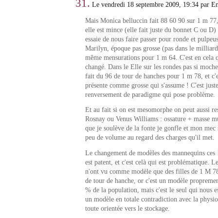
31.
Le vendredi 18 septembre 2009, 19:34 par 
Mais Monica belluccin fait 88 60 90 sur 1 m 77,
elle est mince (elle fait juste du bonnet C ou D) !
essaie de nous faire passer pour ronde et pulpeu
Marilyn, époque pas grosse (pas dans le milliarda
même mensurations pour 1 m 64. C'est en cela 
changé. Dans le Elle sur les rondes pas si moche
fait du 96 de tour de hanches pour 1 m 78, et c'e
présente comme grosse qui s'assume ! C'est just
renversement de paradigme qui pose problème.
Et au fait si on est mesomorphe on peut aussi r
Rosnay ou Venus Williams : ossature + masse mu
que je soulève de la fonte je gonfle et mon mec 
peu de volume au regard des charges qu'il met.
Le changement de modèles des mannequins ces 1
est patent, et c'est celà qui est problématique. 
n'ont vu comme modèle que des filles de 1 M 78
de tour de hanche, or c'est un modèle propremen
% de la population, mais c'est le seul qui nous es
un modèle en totale contradiction avec la physi
toute orientée vers le stockage.