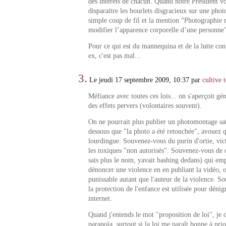
des intérêts de chacun. Quand notre Président v
disparaitre les bourlets disgracieux sur une pho
simple coup de fil et la mention “Photographie 
modifier l’apparence corporelle d’une personne”
Pour ce qui est du mannequina et de la lutte con
ex, c'est pas mal...
3.
Le jeudi 17 septembre 2009, 10:37 par
cultive 
Méfiance avec toutes ces lois... on s'aperçoit gé
des effets pervers (volontaires souvent).
On ne pourrait plus publier un photomontage sat
dessous que "la photo a été retouchée", avouez q
lourdingue. Souvenez-vous du purin d'ortie, vict
les toxiques "non autorisés". Souvenez-vous de ce
sais plus le nom, yavait bashing dedans) qui e
dénoncer une violence en en publiant la vidéo, o
punissable autant que l'auteur de la violence.
la protection de l'enfance est utilisée pour dénigr
internet.
Quand j'entends le mot "proposition de loi", je
paranoïa, surtout si la loi me paraît bonne à prio