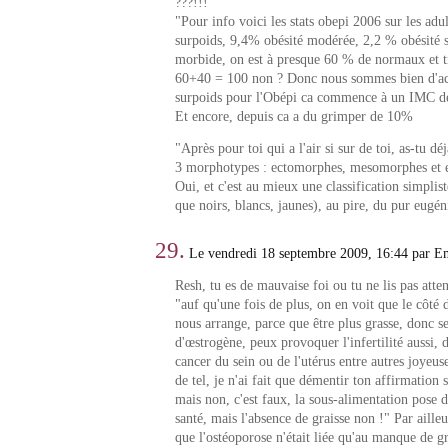
???!!!""
"Pour info voici les stats obepi 2006 sur les adu
surpoids, 9,4% obésité modérée, 2,2 % obésité s
morbide, on est à presque 60 % de normaux et t
60+40 = 100 non ? Donc nous sommes bien d'ac
surpoids pour l'Obépi ca commence à un IMC d
Et encore, depuis ca a du grimper de 10%
"Après pour toi qui a l'air si sur de toi, as-tu dé
3 morphotypes : ectomorphes, mesomorphes et
Oui, et c'est au mieux une classification simplis
que noirs, blancs, jaunes), au pire, du pur eugé
29.
Le vendredi 18 septembre 2009, 16:44 par 
Resh, tu es de mauvaise foi ou tu ne lis pas atte
"auf qu'une fois de plus, on en voit que le côté d
nous arrange, parce que être plus grasse, donc se
d'œstrogène, peux provoquer l'infertilité aussi,
cancer du sein ou de l'utérus entre autres joyeuset
de tel, je n'ai fait que démentir ton affirmation 
mais non, c'est faux, la sous-alimentation pose 
santé, mais l'absence de graisse non !" Par ailleur
que l'ostéoporose n'était liée qu'au manque de gra