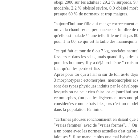
obepi 2006 sur les adultes : 29,2 % surpoids, 9
modérée, 2,2 % obésité sévère, 0,0 obésité morb
presque 60 % de normaux et trop maigres.
"aujourd'hui une fille qui mange correctement et
on va la chambrer en permanence et lui dire de 
qu'elle est malade !" une telle fille ne fait pas 
pour 1 m 80, ce qui est la taille des mannequins 
"ce qui fait autour de 6 ou 7 kg, stockées natur
fessiers et dans les seins, mais quand il y a des
pour les hommes, il y a déjà problème." crois mo
faut qu'on les perde et fissa.
Après pour toi qui a l'air si sur de toi, as-tu déj
3 morphotypes : ectomorphes, mesomorphes et 
sont des types physiques induits par le développ
lesquels on ne peut rien faire. or aujourd'hui se
ectomprphes, (un peu les légèrement mesomorph
considérées comme baisables, ors c'est un modèl
dans la population féminine.
"certaines jalouses ronchonnaient en disant que 
"vraies femmes" avec de "vraies formes"..." On y
a un pbme avec les normes actuelles c'est qu'on
jalouses !! il ne manque plus que mal baisées :-)