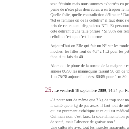
sexe féminin mais nous sommes exhortées en p
peine de n'être plus désirables, à en traquer le
Quelle folie, quelle contradiction délirante ! Dan
%d es femmes on de la cellulite" il faut donc s'e
prix de cet ennemi disgracieux N°1. Et personne
côté délirant d'une telle phrase ? Si 95% des fe
cellulite c'est que c'est la norme.
Aujourd'hui on Elle qui fait un N° sur les ronde
moches, les filles font du 40/42 ! Et pour les pet
thon si tu fais du 40.
Alors oui le pbme de la norme de la maigreur est
années 80/90 les mannequins faisant 90 cm de t
1 m 75/78 aujourd'hui c'est 80/85 pour 1 m 80.
25.
Le vendredi 18 septembre 2009, 14:24 par R
-"à noter tout de même que 3 kg de trop sont m
la santé que 3 kg de pas assez. il faut tout de m
qui est purement esthétique et ce qui est médical
Oui mais non, c'est faux, la sous-alimentation 
de santé, mais l'absence de graisse non !
Une culturiste avec tout les muscles apparents, a