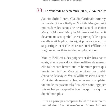
33.
Le vendredi 18 septembre 2009, 20:42 par R
J'ai cité Sofia Loren, Claudia Cardinale, Audr
Schneider, Grace Kelly et Michèle Morgan qui é
moins dans les canons de beauté actuel, et étaien
Marylin Monroe. Marylin Monroe c'est l'exceptio
devenue un sex symbol, c'est parce qu'elle a po
où elle était la plus mince), et pour sa vie sulfu
sa plastique, et si elle est restée aussi célèbre, c'
tragique et les théories du complot autour.
Monica Bellucci a des poignets et des bras natur
épais, et elle peux donc être qualifiée de mesom
elle fait encore baver tout les hommes parce qu'e
une taille très fine. Mais ca ne lui est pas tombé 
Jenna de Rosnay et Venus Williams c'est justemen
n'ont rien de mesomorphes, elles sont complet
vu que leurs os sont très fins, elles sont logiqu
très sèches parce qu'elles font du sport, ce qui n
du ciel non plus.
Et tu ne peux pas comparer toi et ton mec pour c
musculation, il y a énormément d'autres facteurs