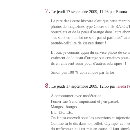
7.
Le jeudi 17 septembre 2009, 11:26 par Emma
Le pire dans cette histoire q'est que cette menti
photos de magazines type Closer ou ils RAJO
bourrelets et de la peau d'orange dans leurs abo
"les stars en maillot ne sont pas si parfaites" ave
pseudo-cellulite de kirsten dunst !
Et oui, je connais qqun du service photo de ce m
vraiment de la peau d'orange sur certaines pour 
ils en enlèvent aussi pour d'autres rubriques !!
Sinon pas 100 % convaincue par la loi
8.
Le jeudi 17 septembre 2009, 12:55 par
frieda l
A consommer avec modération.
Fumer tue (rend impuissant et j'en passe).
Mangez, bougez...
Etc. Etc. Etc.
On finira enseveli sous les assertions et injonctio
Comme tu le dis dans ton billet, Olympe, ce n'es
du traficotage qui est mis en cause, il faut simpl