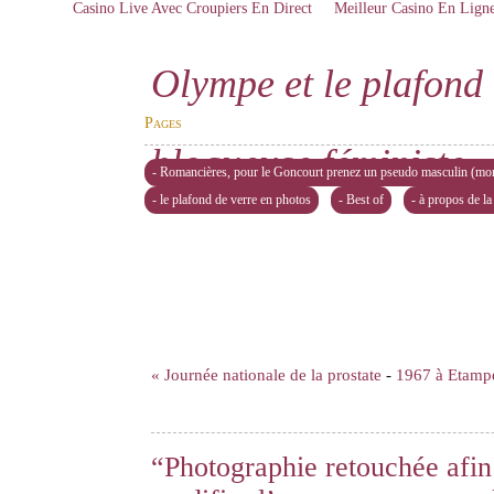
Casino Live Avec Croupiers En Direct
Meilleur Casino En Lign
Olympe et le plafond 
Pages
blogueuse féministe
- Romancières, pour le Goncourt prenez un pseudo masculin (mon
- le plafond de verre en photos
- Best of
- à propos de la
« Journée nationale de la prostate
-
1967 à Etamp
“Photographie retouchée afin