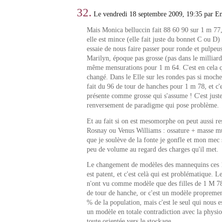
32.
Le vendredi 18 septembre 2009, 19:35 par 
Mais Monica belluccin fait 88 60 90 sur 1 m 77,
elle est mince (elle fait juste du bonnet C ou D) !
essaie de nous faire passer pour ronde et pulpeu
Marilyn, époque pas grosse (pas dans le milliarda
même mensurations pour 1 m 64. C'est en cela 
changé. Dans le Elle sur les rondes pas si moche
fait du 96 de tour de hanches pour 1 m 78, et c'e
présente comme grosse qui s'assume ! C'est just
renversement de paradigme qui pose problème.
Et au fait si on est mesomorphe on peut aussi r
Rosnay ou Venus Williams : ossature + masse mu
que je soulève de la fonte je gonfle et mon mec 
peu de volume au regard des charges qu'il met.
Le changement de modèles des mannequins ces 1
est patent, et c'est celà qui est problématique. 
n'ont vu comme modèle que des filles de 1 M 78
de tour de hanche, or c'est un modèle propremen
% de la population, mais c'est le seul qui nous es
un modèle en totale contradiction avec la physi
toute orientée vers le stockage.