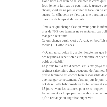
Donc libre à chacun de se sculpter le corps qu'i
fout, je ne le fait pas ou peu, mais je trouve qu
choses, c'est de ne pas se voiler la face, ou de vo
autres. La silhouette ce n'est pas une question de
question de temps et de volonté.
-"mais ce qui change c'est qu'avant pour la mê
plus de 70% des femmes ne se sentaient pas obli
manger à leur faim"
Ce qui change aussi, c'est qu'avant, on bouffais 
merde (JP Coffe inside).
-"Quant au surpoids il y a bien longtemps que l'
des régimes à répétition à été démontré et quer r
poids est établi."
Et je suis tout à fait d'accord sur l'effet yoyo et 
régimes saisonniers chez beaucoup de femmes. J
presse féminine est encore bien responsable de ce
que manger correctement, c'est au jour le jour, c
pot de nuttella hebdomadaire toute l'année et r
15 jours avant les vacances pour se rattrapper...
forcemment ca loupe pas, le metabolisme de bas
qu'on remange on engraisse super vite.