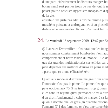
d'une part, effectivement le discours mangez-b
bonne santé sort pas les trous de nez de tout le m
passer pour d'odieuses hygénistes incapables d'ap
de la vie.
ensuite,c 'est juste pas admis qu'une femme puis
musclé et puissant et androgyne, et si en plus ell
dedans et se moque des clichés qu'on veut lui im
24.
Le vendredi 18 septembre 2009, 12:47 par 
@ Lanza et Dwormiller : c'est vrai que les imag
nous sommes constamment bombardés n'ont aucu
comportement et notre vision du monde... Ca doi
que des grandes multinationales surveillées par d
pitié dépenses des millions d'euros en plans médi
: parce que ça a une efficacité zéro.
Quant aux modèles d'extrême maigreur qui nous
l'anorexie n'est pas le pbme. Le pbme c'est que 
pays occidentaux 75 % se trouvent trop grosses,
elles font un régime quasi permanent c'est à dire
d'un droit fondamental : celui de manger à sa f
qu'on a décrété que les gras (en quantité raisonna
l'ennemi N°1 des femmes, or c'est une caractéri