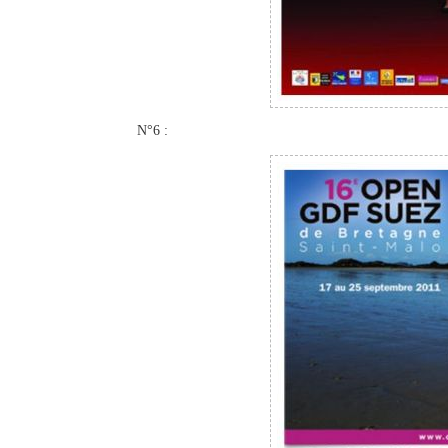
N°6 :