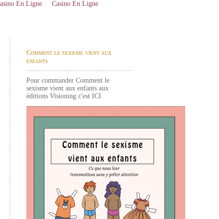
asino En Ligne
Casino En Ligne
Comment le sexisme vient aux
enfants
Pour commander Comment le
sexisme vient aux enfants aux
éditions Visioning c'est
ICI