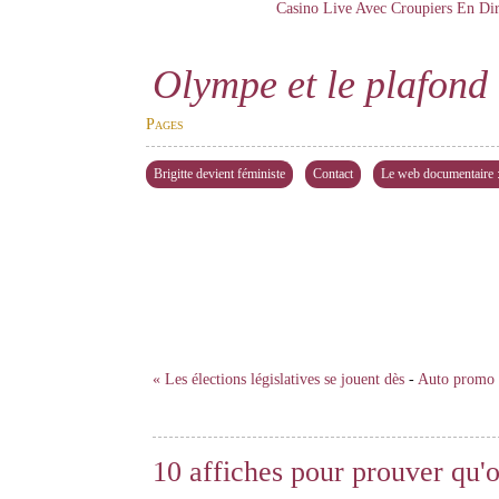
Casino Live Avec Croupiers En Dir
Olympe et le plafond 
Pages
Brigitte devient féministe
Contact
Le web documentaire : 
« Les élections législatives se jouent dès
-
Auto promo
10 affiches pour prouver qu'on