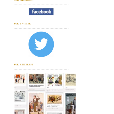
sur twitter
sur pinterest