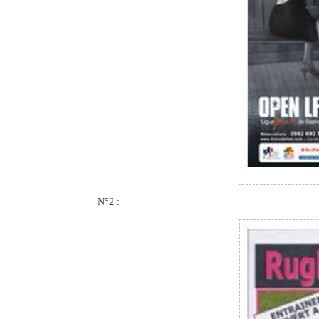
N°2 :