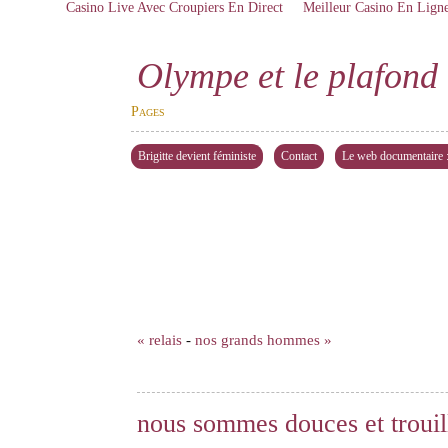
Casino Live Avec Croupiers En Direct
Meilleur Casino En Lign
Olympe et le plafond 
Pages
Brigitte devient féministe
Contact
Le web documentaire : 
« relais
-
nos grands hommes »
nous sommes douces et trouil