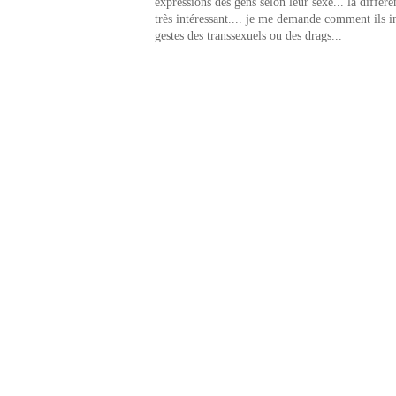
expressions des gens selon leur sexe... la différe
très intéressant.... je me demande comment ils in
gestes des transsexuels ou des drags...