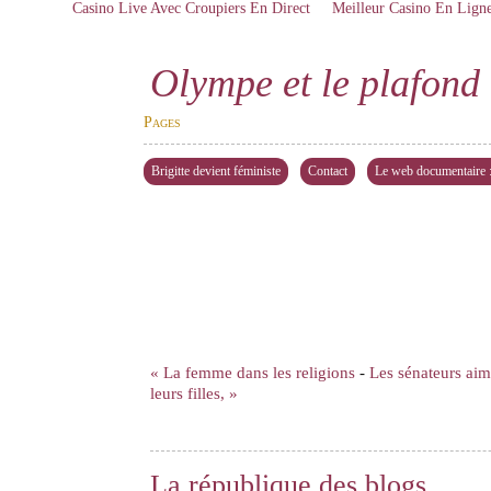
Casino Live Avec Croupiers En Direct
Meilleur Casino En Lign
Olympe et le plafond 
Pages
Brigitte devient féministe
Contact
Le web documentaire : 
« La femme dans les religions
-
Les sénateurs aim
leurs filles, »
La république des blogs