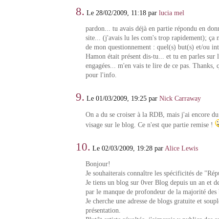
8.
Le 28/02/2009, 11:18 par
lucia mel
pardon... tu avais déjà en partie répondu en donn
site... (j'avais lu les com's trop rapidement); ça 
de mon questionnement : quel(s) but(s) et/ou int
Hamon était présent dis-tu... et tu en parles su
engagées... m'en vais te lire de ce pas. Thanks, q
pour l'info.
9.
Le 01/03/2009, 19:25 par
Nick Carraway
On a du se croiser à la RDB, mais j'ai encore d
visage sur le blog. Ce n'est que partie remise !
10.
Le 02/03/2009, 19:28 par
Alice Lewis
Bonjour!
Je souhaiterais connaître les spécificités de "Ré
Je tiens un blog sur 0ver Blog depuis un an et de
par le manque de profondeur de la majorité des 
Je cherche une adresse de blogs gratuite et soupl
présentation.