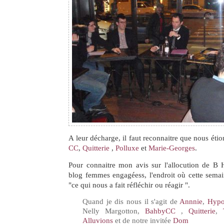
A leur décharge, il faut reconnaitre que nous éti
CC
,
Quitterie
,
Polluxe
et
Marie-Georges
.
Pour connaitre mon avis sur l'allocution de 
blog femmes engagéess, l'endroit où cette sema
"ce qui nous a fait réfléchir ou réagir ".
Quand je dis nous il s'agit de
Annnie
,
Hypo
Nelly Margotton,
BahbyCC
,
Quitterie
,
Alluvions
et de notre invitée
Dom