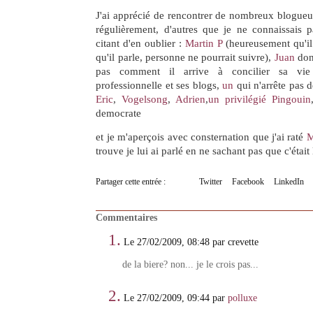
J'ai apprécié de rencontrer de nombreux blogueurs
régulièrement, d'autres que je ne connaissais p
citant d'en oublier :
Martin P
(heureusement qu'il
qu'il parle, personne ne pourrait suivre),
Juan
dont
pas comment il arrive à concilier sa vie 
professionnelle et ses blogs,
un
qui n'arrête pas d
Eric
,
Vogelsong
,
Adrien
,
un privilégié
Pingouin
democrate
et je m'aperçois avec consternation que j'ai raté
M
trouve je lui ai parlé en ne sachant pas que c'était 
Partager cette entrée :
Twitter
Facebook
LinkedIn
Commentaires
1.
Le 27/02/2009, 08:48 par crevette
de la biere? non... je le crois pas...
2.
Le 27/02/2009, 09:44 par
polluxe