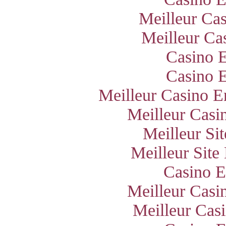
Meilleur Ca
Meilleur Ca
Casino E
Casino E
Meilleur Casino E
Meilleur Casi
Meilleur Si
Meilleur Site
Casino E
Meilleur Casi
Meilleur Cas