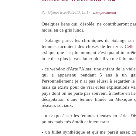
Par Olympe le 20/05/2013, 13:17 -
Lien permanent
Quelques liens qui, désolée, ne contribueront pa
moral en ce gris lundi.
- Solange parle, les chroniques de Solange sur
femmes racontent des choses de leur vie.
Celle
exlique que "le pire moment c'est quand tu arrête
tu te dis : plus je vais lutter plus il va me faire mal
- ce webdoc d'Arte "Alma, une enfant de la viol
qui a appartenu pendant 5 ans à un ga
Personnellement je n'ai pas réussi à regarder l
mais ça existe pour de vrai et les explications va
pays dont on ne parle pas souvent. à mettre en li
décapitation d'une femme filmée au Mexique q
réseaux sociaux.
- un exposé sur les femmes tueuses en série. Dis
points mais très érudit et intéressant
- un billet synthétique et qui me parait assez 