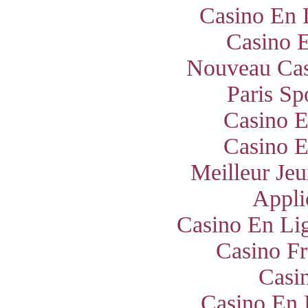
Casino En 
Casino E
Nouveau Cas
Paris Sp
Casino E
Casino E
Meilleur Jeu
Appli
Casino En Lig
Casino Fr
Casi
Casino En 