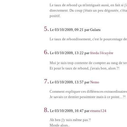
Le taux de rebond ça m'intriguait aussi, en fait si j
directement. Du coup j'étais un peu dégoutée, c'était
positif.
5.
Le 03/10/2009, 09:21 par Gularu
Le taux de rebondissement, c'est le pourcentage de p
6.
Le 03/10/2009, 13:22 par
frieda l'écuyère
Moi je suis trop contente de compter au rang de tes
Et pour le taux de rebond, j'avais bon, alors ?!
7.
Le 03/10/2009, 13:57 par
Nemo
Comment expliquer ces différences extraordinaires 
Je savais ce dernier pessimiste mais à ce point... ?!
8.
Le 03/10/2009, 16:47 par
emanu124
Ah ben j'y suis même pas !!
Merde alors..