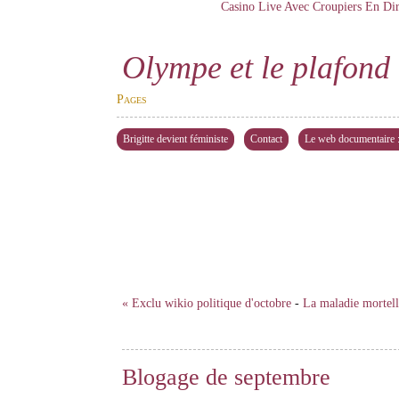
Casino Live Avec Croupiers En Dir
Olympe et le plafond 
Pages
Brigitte devient féministe
Contact
Le web documentaire : 
« Exclu wikio politique d'octobre
-
La maladie mortel
Blogage de septembre