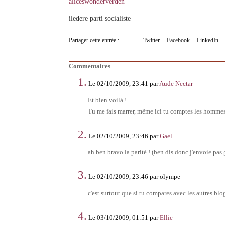
aliceswonderverden
iledere parti socialiste
Partager cette entrée :
Twitter
Facebook
LinkedIn
Commentaires
1.
Le 02/10/2009, 23:41 par
Aude Nectar
Et bien voilà !
Tu me fais marrer, même ici tu comptes les hommes,
2.
Le 02/10/2009, 23:46 par
Gael
ah ben bravo la parité ! (ben dis donc j'envoie pas
3.
Le 02/10/2009, 23:46 par olympe
c'est surtout que si tu compares avec les autres blo
4.
Le 03/10/2009, 01:51 par
Ellie