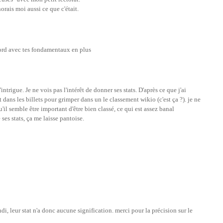
orais moi aussi ce que c'était.
ccord avec tes fondamentaux en plus
ntrigue. Je ne vois pas l'intérêt de donner ses stats. D'après ce que j'ai
t dans les billets pour grimper dans un le classement wikio (c'est ça ?). je ne
qu'il semble être important d'être bien classé, ce qui est assez banal
 ses stats, ça me laisse pantoise.
di, leur stat n'a donc aucune signification. merci pour la précision sur le