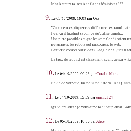
Mes lecteurs ne seraient-ils pas féministes ???
9.
Le 03/10/2009, 19:09 par Oaz
"Comment expliquer ces différences extraordinaires
Pour ça il faudrait savoir ce qu'utilise Gandi...
Une piste possible est que les stats Gandi soient u
notamment les robots qui parcourent le web.
Pour être comptabilisé dans Google Analytics il fau
Le taux de rebond est clairement expliqué sur wik
10.
Le 04/10/2009, 00:23 par
Coralie Marie
Ravie de voir que, même si ma liste de liens (100%f
11.
Le 04/10/2009, 15:59 par
emanu124
@Didier Goux : je vous aime beaucoup aussi. Vous
12.
Le 05/10/2009, 10:36 par
Alice
Heureuse de voir que je figure parmis tes "fourniss