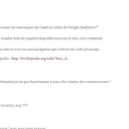
 entre les statistiques de Gandi et celles de Google Analytics?"
n nombre brut de requêtes http effectuées sur le site, cela comprend
t arriver avec un vrai navigateur qui exécute du code javascript.
ipedia :
http://fr.wikipedia.org/wiki/Taux_d...
éminins) n'est pas franchement à jour, elle t'amène des visiteurs/euses !
 le savez, non ???
euses" avec mon petit lectorat.