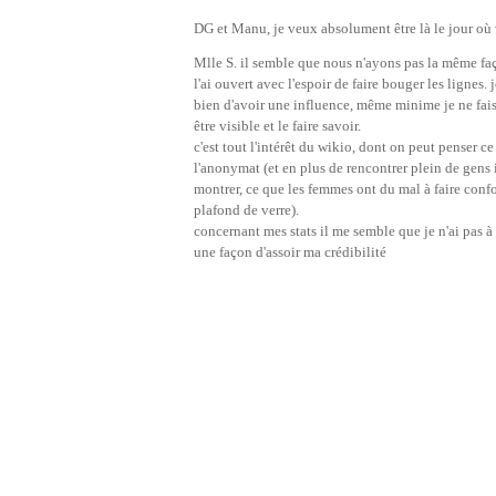
DG et Manu, je veux absolument être là le jour où
Mlle S. il semble que nous n'ayons pas la même faç
l'ai ouvert avec l'espoir de faire bouger les lignes.
bien d'avoir une influence, même minime je ne fais pa
être visible et le faire savoir.
c'est tout l'intérêt du wikio, dont on peut penser ce 
l'anonymat (et en plus de rencontrer plein de gens in
montrer, ce que les femmes ont du mal à faire confo
plafond de verre).
concernant mes stats il me semble que je n'ai pas à 
une façon d'assoir ma crédibilité