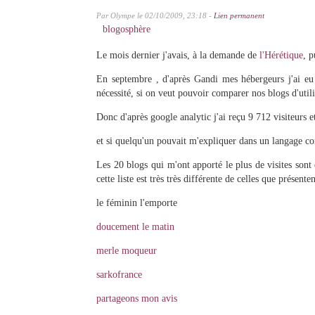
Par Olympe le 02/10/2009, 23:18 -
Lien permanent
blogosphère
Le mois dernier j'avais, à la demande de
l'Hérétique
, p
En septembre , d'après Gandi mes hébergeurs j'ai eu 
nécessité, si on veut pouvoir comparer nos blogs d'uti
Donc d'après google analytic j'ai reçu 9 712 visiteurs e
et si quelqu'un pouvait m'expliquer dans un langage com
Les 20 blogs qui m'ont apporté le plus de visites sont
cette liste est très très différente de celles que présen
le féminin l'emporte
doucement le matin
merle moqueur
sarkofrance
partageons mon avis