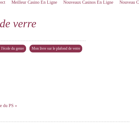
ect
Meilleur Casino En Ligne
Nouveaux Casinos En Ligne
Nouveau C
de verre
l'école du genre
Mon livre sur le plafond de verre
le du PS »