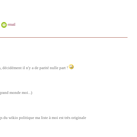
email
 décidément il n'y a de parité nulle part !
 grand monde moi...)
gs du wikio politique ma liste à moi est très originale