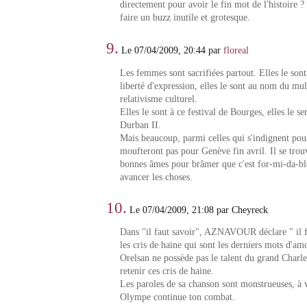
directement pour avoir le fin mot de l'histoire
faire un buzz inutile et grotesque.
9.
Le 07/04/2009, 20:44 par
floreal
Les femmes sont sacrifiées partout. Elles le son
liberté d'expression, elles le sont au nom du mult
relativisme culturel.
Elles le sont à ce festival de Bourges, elles le 
Durban II.
Mais beaucoup, parmi celles qui s'indignent pou
moufteront pas pour Genève fin avril. Il se tr
bonnes âmes pour brâmer que c'est for-mi-da-ble
avancer les choses.
10.
Le 07/04/2009, 21:08 par Cheyreck
Dans "il faut savoir", AZNAVOUR déclare " il fa
les cris de haine qui sont les derniers mots d'am
Orelsan ne possède pas le talent du grand Charles
retenir ces cris de haine.
Les paroles de sa chanson sont monstrueuses, à 
Olympe continue ton combat.