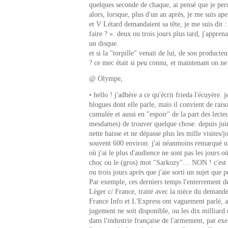
quelques seconde de chaque, ai pensé que je pe
alors, lorsque, plus d'un an après, je me suis a
et V Létard demandaient sa tête, je me suis dit : 
faire ? ». deux ou trois jours plus tard, j'apprenai
un disque.
et si la "torpille" venait de lui, de son producte
? ce mec était si peu connu, et maintenant on ne 
@ Olympe,
• hello ! j'adhère a ce qu'écrit frieda l'écuyère. 
blogues dont elle parle, mais il convient de rai
cumulée et aussi en "espoir" de la part des lecte
mesdames) de trouver quelque chose. depuis jui
nette baisse et ne dépasse plus les mille visites/j
souvent 600 environ. j'ai néanmoins remarqué un
où j'ai le plus d'audience ne sont pas les jours où
choc ou le (gros) mot "Sarkozy"… NON ! c'est
ou trois jours après que j'aie sorti un sujet que p
Par exemple, ces derniers temps l'enterrement déf
Léger c/ France, traité avec la nièce du demande
France Info et L'Express ont vaguement parlé, a
jugement ne soit disponible, ou les dix milliard 
dans l'industrie française de l'armement, par exe