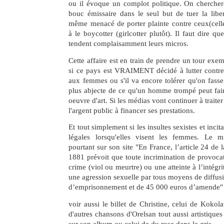
ou il évoque un complot politique. On cherchera
bouc émissaire dans le seul but de tuer la libert
même menacé de porter plainte contre ceux(celle
à le boycotter (girlcotter plutôt). Il faut dire qu
tendent complaisamment leurs micros.
Cette affaire est en train de prendre un tour exe
si ce pays est VRAIMENT décidé à lutter contre 
aux femmes ou s'il va encore tolérer qu'on fasse 
plus abjecte de ce qu'un homme trompé peut fa
oeuvre d'art. Si les médias vont continuer à traiter
l'argent public à financer ses prestations.
Et tout simplement si les insultes sexistes et incit
légales lorsqu'elles visent les femmes. Le mi
pourtant sur son site "En France, l’article 24 de l
1881 prévoit que toute incrimination de provoca
crime (viol ou meurtre) ou une atteinte à l’intégr
une agression sexuelle par tous moyens de diffusi
d’emprisonnement et de 45 000 euros d’amende"
voir aussi le billet de Christine, celui de Kokol
d'autres chansons d'Orelsan tout aussi artistiques 