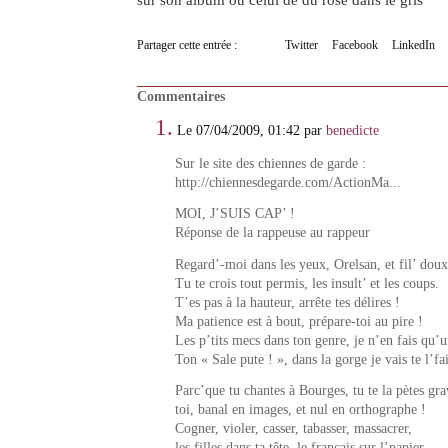
sur son album ou celui de du rose dans le gris
Partager cette entrée :
Twitter
Facebook
LinkedIn
Commentaires
1.
Le 07/04/2009, 01:42 par
benedicte
Sur le site des chiennes de garde :
http://chiennesdegarde.com/ActionMa...
MOI, J’SUIS CAP’ !
Réponse de la rappeuse au rappeur
Regard’-moi dans les yeux, Orelsan, et fil’ doux
Tu te crois tout permis, les insult’ et les coups.
T’es pas à la hauteur, arrête tes délires !
Ma patience est à bout, prépare-toi au pire !
Les p’tits mecs dans ton genre, je n’en fais qu’
Ton « Sale pute ! », dans la gorge je vais te l’fai
Parc’que tu chantes à Bourges, tu te la pètes gra
toi, banal en images, et nul en orthographe !
Cogner, violer, casser, tabasser, massacrer,
les filles dans ta tête, le français sur l’papier,