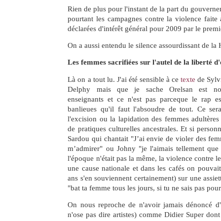
Rien de plus pour l'instant de la part du gouvernem
pourtant les campagnes contre la violence faite
déclarées d'intérêt général pour 2009 par le premi
On a aussi entendu le silence assourdissant de la 
Les femmes sacrifiées sur l'autel de la liberté d
Là on a tout lu. J'ai été sensible à ce
texte
de Sylvi
Delphy mais que je sache Orelsan est no
enseignants et ce n'est pas parceque le rap 
banlieues qu'il faut l'absoudre de tout. Ce se
l'excision ou la lapidation des femmes adultères 
de pratiques culturelles ancestrales. Et si personn
Sardou qui chantait "J’ai envie de violer des fem
m’admirer" ou Johny "je l'aimais tellement que l
l'époque n'était pas la même, la violence contre l
une cause nationale et dans les cafés on pouvait 
ans s'en souviennent certainement) sur une assie
"bat ta femme tous les jours, si tu ne sais pas pourq
On nous reproche de n'avoir jamais dénoncé d'a
n'ose pas dire artistes) comme Didier Super don