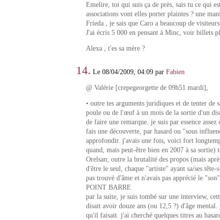
Emelire, toi qui suis ça de près, sais tu ce qui e
associations vont elles porter plaintes ? une man
Frieda , je sais que Caro a beaucoup de visiteurs 
J'ai écris 5 000 en pensant à Minc, voir billets p
Alexa , t'es sa mère ?
14.
Le 08/04/2009, 04:09 par
Fabien
@ Valérie [crepegeorgette de 09h51 mardi],
• outre tes arguments juridiques et de tenter de s
poule ou de l'œuf à un mois de la sortie d'un di
de faire une remarque. je suis par essence assez 
fais une découverte, par hasard ou "sous influen
approfondir. j'avais une fois, voici fort longtemp
quand, mais peut-être bien en 2007 à sa sortie) t
Orelsan; outre la brutalité des propos (mais après 
d'être le seul, chaque "artiste" ayant sa/ses tête-s
pas trouvé d'âme et n'avais pas apprécié le "son"
POINT BARRE
par la suite, je suis tombé sur une interview, cet
disait avoir douze ans (ou 12,5 ?) d'âge mental. 
qu'il faisait. j'ai cherché quelques titres au hasa