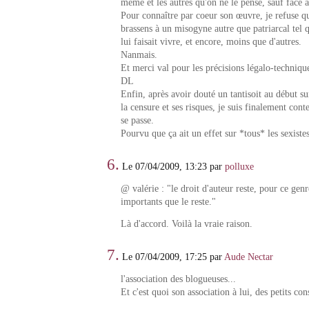
même et les autres qu'on ne le pense, sauf face 
Pour connaître par coeur son œuvre, je refuse q
brassens à un misogyne autre que patriarcal tel 
lui faisait vivre, et encore, moins que d'autres.
Nanmais.
Et merci val pour les précisions légalo-techniqu
DL
Enfin, après avoir douté un tantisoit au début sur
la censure et ses risques, je suis finalement conte
se passe.
Pourvu que ça ait un effet sur *tous* les sexistes
6.
Le 07/04/2009, 13:23 par
polluxe
@ valérie : "le droit d'auteur reste, pour ce genr
importants que le reste."
Là d'accord. Voilà la vraie raison.
7.
Le 07/04/2009, 17:25 par
Aude Nectar
l'association des blogueuses...
Et c'est quoi son association à lui, des petits con