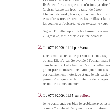
Les filles, finissons-en avec ces p’tits couillons 
Ils étaient forts tant que nous n’osions pas dir
Orelsan, baisse ton froc, je saliv’ déjà trop.
Chiennes de garde, foncez, et en avant les crocs 
Aux défenseures des femmes les oreilles et la q
les couilles à l’offensée, et des excuses je veux.
Signé : Pitbulle, espoir de la chanson française
« Agressive, moi ? Mais c’est une berceuse ! »
2.
Le 07/04/2009, 11:11 par Marta
Une femme a été battue par son mari tous les jo
30 ans. Elle n'a pas été avortée à l'opinel, mais 
dans le ventre. Cette femme, c'est ma belle-mère.
grand-père de mes enfants. Voilà pourquoi je su
particulièrement hystérique et que je fais partie 
pensants" moqués par le Printemps de Bourges...
recommence mes courriers.
3.
Le 07/04/2009, 11:35 par
polluxe
Je ne comprends pas bien le problème avec les 
comme Youtube et Dailymotion car ils retirent d