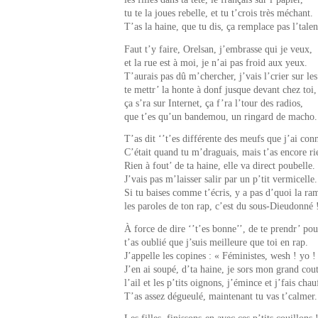
tu te la joues rebelle, et tu t’crois très méchant.
T’as la haine, que tu dis, ça remplace pas l’talen
Faut t’y faire, Orelsan, j’embrasse qui je veux,
et la rue est à moi, je n’ai pas froid aux yeux.
T’aurais pas dû m’chercher, j’vais l’crier sur les 
te mettr’ la honte à donf jusque devant chez toi,
ça s’ra sur Internet, ça f’ra l’tour des radios,
que t’es qu’un bandemou, un ringard de macho.
T’as dit ‘’t’es différente des meufs que j’ai con
C’était quand tu m’draguais, mais t’as encore ri
Rien à fout’ de ta haine, elle va direct poubelle.
J’vais pas m’laisser salir par un p’tit vermicelle.
Si tu baises comme t’écris, y a pas d’quoi la ra
les paroles de ton rap, c’est du sous-Dieudonné 
À force de dire ‘’t’es bonne’’, de te prendr’ pou
t’as oublié que j’suis meilleure que toi en rap.
J’appelle les copines : « Féministes, wesh ! yo !
J’en ai soupé, d’ta haine, je sors mon grand cou
l’ail et les p’tits oignons, j’émince et j’fais chau
T’as assez dégueulé, maintenant tu vas t’calmer.