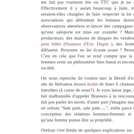
me fait pas vraiment rire ou TTC que je ne
Effectivement il y aurait beaucoup à faire, 
seraient-elles chargées de faire respecter la lo
associations qui défendent les femmes doiven
observatrices attentives et lancer des campagnes 
qu'une saloperie est mise sur youtube ? Mais
producteurs, des maisons de disques les vendent
petit billet d'humeur d'Eric Dupin
), des festi
diffusent. Personne ne les écoute avant ? Pers
C'est en cela que l'on se rend compte que la 
femmes reste un phénomène bien banal et encore 
société.
On nous reproche de vouloir tuer la liberté d'e
site de libération trouve
malin
de lister 6 chanson
interdites (à cause de nous?). Je vous laisse juge,
fait malhonnête d'appeler Brassens à la rescous
fait pas parler les morts, d'autre part j'imagine m
en refrain "Sale pute, sale pute.....", enfin parce
conception des relations hommes/femmes et 
qu'une femme puisse être sa propriété.
Orelsan s'est fendu de quelques explications sur