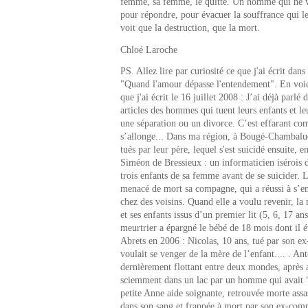
femme, sa femme, le quitte. Un homme qui ne v
pour répondre, pour évacuer la souffrance qui 
voit que la destruction, que la mort.
Chloé Laroche
PS. Allez lire par curiosité ce que j'ai écrit dans 
"Quand l'amour dépasse l'entendement". En voici
que j'ai écrit le 16 juillet 2008 : J’ai déjà parlé
articles des hommes qui tuent leurs enfants et l
une séparation ou un divorce. C’est effarant com
s’allonge... Dans ma région, à Bougé-Chambalud 
tués par leur père, lequel s'est suicidé ensuite, 
Siméon de Bressieux : un informaticien isérois d
trois enfants de sa femme avant de se suicider.
menacé de mort sa compagne, qui a réussi à s’enf
chez des voisins. Quand elle a voulu revenir, la 
et ses enfants issus d’un premier lit (5, 6, 17 ans
meurtrier a épargné le bébé de 18 mois dont il é
Abrets en 2006 : Nicolas, 10 ans, tué par son ex
voulait se venger de la mère de l’enfant.... . An
dernièrement flottant entre deux mondes, après a
sciemment dans un lac par un homme qui avait
petite Anne aide soignante, retrouvée morte assa
dans son sang et frappée à mort par son ex-com