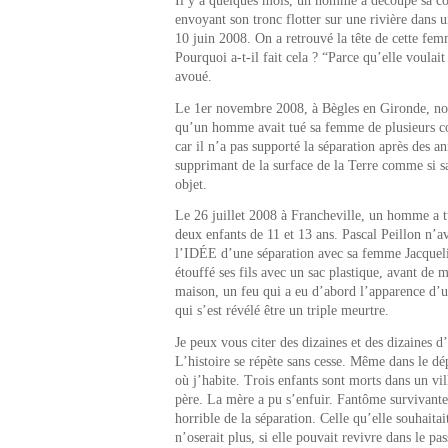
Il y a quelques mois, un homme a découpé sa 
envoyant son tronc flotter sur une rivière dans un
10 juin 2008. On a retrouvé la tête de cette fem
Pourquoi a-t-il fait cela ? “Parce qu’elle voulait 
avoué.
Le 1er novembre 2008, à Bègles en Gironde, no
qu’un homme avait tué sa femme de plusieurs c
car il n’a pas supporté la séparation après des a
supprimant de la surface de la Terre comme si s
objet.
Le 26 juillet 2008 à Francheville, un homme a t
deux enfants de 11 et 13 ans. Pascal Peillon n’a
l’IDÉE d’une séparation avec sa femme Jacquelin
étouffé ses fils avec un sac plastique, avant de m
maison, un feu qui a eu d’abord l’apparence d’
qui s’est révélé être un triple meurtre.
Je peux vous citer des dizaines et des dizaines d’
L’histoire se répète sans cesse. Même dans le dé
où j’habite. Trois enfants sont morts dans un vil
père. La mère a pu s’enfuir. Fantôme survivant
horrible de la séparation. Celle qu’elle souhaitai
n’oserait plus, si elle pouvait revivre dans le pa