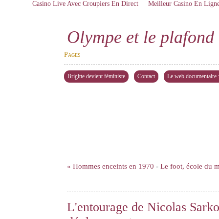
Casino Live Avec Croupiers En Direct
Meilleur Casino En Lign
Olympe et le plafond 
Pages
Brigitte devient féministe
Contact
Le web documentaire : 
« Hommes enceints en 1970
-
Le foot, école du 
L'entourage de Nicolas Sark