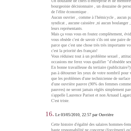
Un douzaine de chefs d'entreprise et de membres
bourgeoisie décisionnaire , un douzaine de perso
de l'élite économique .
Aucun ouvrier , comme à l'hémicycle , aucun p
syndicat , aucune caissière ,ni aucun boulanger ,
leurs représentants.
Mais ça vous vous en foutez complètement, évi
vous obsède c'est de savoir s'ils ont une paire de
parce que c'est une chose très très importante vo
c'est la priorité des français!
Vous réduisez tout à un problème sexuel , attitud
occasions me ferez vous qualifier "d'obsédée sex
En bonne travailleuse du tertiaire (publicitaire?
pas à détourner les yeux de votre nombril pour
que les problèmes d'une technicienne de surface
d'une ouvrière pauvre (90% des femmes comme
pauvres) ne seront jamais réglés simplement par
s'appelle Laurence Parisot et non Arnaud Lagard
C'est triste.
16.
Le 03/05/2010, 22:57 par Ouvrière
Cette histoire d'égalité des salaires hommes-fem
haute responsabilité ne concerne (forcément) qu