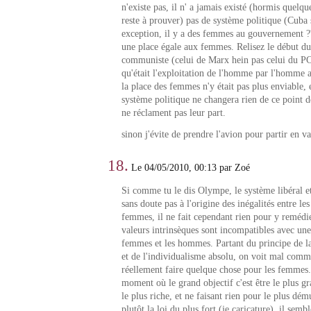
n'existe pas, il n' a jamais existé (hormis quelqu
reste à prouver) pas de système politique (Cuba 
exception, il y a des femmes au gouvernement ?
une place égale aux femmes. Relisez le début du
communiste (celui de Marx hein pas celui du PC
qu'était l'exploitation de l'homme par l'homme a
la place des femmes n'y était pas plus enviable, 
système politique ne changera rien de ce point 
ne réclament pas leur part.
sinon j'évite de prendre l'avion pour partir en v
18.
Le 04/05/2010, 00:13 par Zoé
Si comme tu le dis Olympe, le système libéral et 
sans doute pas à l'origine des inégalités entre l
femmes, il ne fait cependant rien pour y remédie
valeurs intrinsèques sont incompatibles avec une 
femmes et les hommes. Partant du principe de l
et de l'individualisme absolu, on voit mal comme
réellement faire quelque chose pour les femmes.
moment où le grand objectif c'est être le plus gra
le plus riche, et ne faisant rien pour le plus dém
plutôt la loi du plus fort (je caricature), il semb