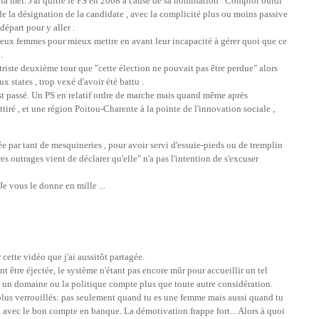
a mel. J'ai quitté le PS en 2008 à cause de sa nomination . Complot ourdi
de la désignation de la candidate , avec la complicité plus ou moins passive
départ pour y aller .
 deux femmes pour mieux mettre en avant leur incapacité à gérer quoi que ce
.
 triste deuxième tour que "cette élection ne pouvait pas être perdue" alors
 states , trop vexé d'avoir été battu .
'est passé. Un PS en relatif ordre de marche mais quand même après
tiré , et une région Poitou-Charente à la pointe de l'innovation sociale ,
ée par tant de mesquineries , pour avoir servi d'essuie-pieds ou de tremplin
es outrages vient de déclarer qu'elle" n'a pas l'intention de s'excuser
e vous le donne en mille ...
cette vidéo que j'ai aussitôt partagée.
t être éjectée, le système n'étant pas encore mûr pour accueillir un tel
s un domaine ou la politique compte plus que toute autre considération.
lus verrouillés: pas seulement quand tu es une femme mais aussi quand tu
u avec le bon compte en banque. La démotivation frappe fort... Alors à quoi