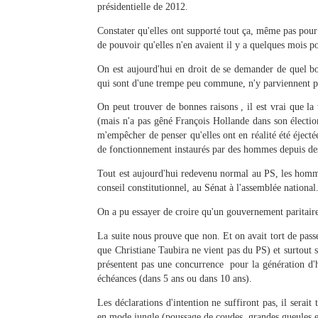
présidentielle de 2012.
Constater qu'elles ont supporté tout ça, même pas pour 
de pouvoir qu'elles n'en avaient il y a quelques mois p
On est aujourd'hui en droit de se demander de quel b
qui sont d'une trempe peu commune, n'y parviennent pa
On peut trouver de bonnes raisons , il est vrai que l
(mais n'a pas gêné François Hollande dans son élection
m'empêcher de penser qu'elles ont en réalité été éject
de fonctionnement instaurés par des hommes depuis des 
Tout est aujourd'hui redevenu normal au PS, les homm
conseil constitutionnel, au Sénat à l'assemblée national.
On a pu essayer de croire qu'un gouvernement paritaire é
La suite nous prouve que non. Et on avait tort de passe
que Christiane Taubira ne vient pas du PS) et surtout s
présentent pas une concurrence pour la génération d'
échéances (dans 5 ans ou dans 10 ans).
Les déclarations d'intention ne suffiront pas, il sera
en mode jungle (poussage de coudes, grandes gueules et