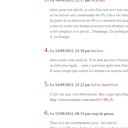
Le 14/09/2012, 23:17 par
lucia mel
merci pour ton article, je suis d'accord avec ton a
et est arrivée aux commandes du PS, cela a été dans 
(la perte de la direction du PS à ce moment-là) au
a mis en avant une femme pour pouvoir éliminer u
a été complice à ce jeu-là... Dommage. En politique,
il, en Europe.
4.
Le 14/09/2012, 23:18 par
fanchon
merci pour cette analyse. Il ne faut pas tuer l'espo
société plus égale.... sans y parvenir après tant d'an
Il serait temps que toutes les femmes se sentent sol
5.
Le 14/09/2012, 23:22 par
Sylvie ArtdeVivre
C'est vrai que c'est démotivant. Des coups spécifiqu
http://www.youtube.com/watch?v=BI_H...
6.
Le 15/09/2012, 08:13 par coup de grisou
Tout ceci est extrêmement juste . bel article .