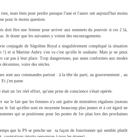
rien, mais bien pour perdre puisque l'une et l'autre ont aujourd'hui moins
ose pour le moins question.
ois doit être une femme pour arriver aux sommets du pouvoir si ces 2 là,
s. Je doute que les suivantes y voient des encouragements.
a vie conjugale de Ségolène Royal a singulièrement compliqué la situation
 !) et si Martine Aubry s'en va c'est qu'elle le souhaite. Mais je ne peux
ées car pas à leur place. Trop dangereuses, pas assez conformes aux modes
décennies, voire des siècles.
es sont aux commandes partout : à la tête du parti, au gouvernement , au
 Et j'en passe.
tait un 1er réel effort, qu'une prise de conscience s'était opérée.
r sur le fait que les femmes n'y ont guère de ministères régaliens (notons
ur le fait qu'elles sont en moyenne beaucoup plus jeunes et à cet égard ne
hommes qui se positionne pour les postes de 1er plan lors des prochaines
it temps que le PS se penche sur sa façon de fonctionner qui semble plutôt
 cooptations intuitu personnae à tous les étages).