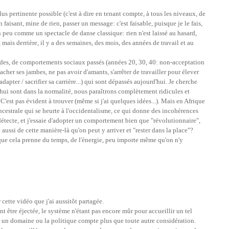
lus pertinente possible (c'est à dire en tenant compte, à tous les niveaux, de
en faisant, mine de rien, passer un message: c'est faisable, puisque je le fais,
un peu comme un spectacle de danse classique: rien n'est laissé au hasard,
l, mais derrière, il y a des semaines, des mois, des années de travail et au
des, de comportements sociaux passés (années 20, 30, 40: non-acceptation
cher ses jambes, ne pas avoir d'amants, s'arrêter de travailler pour élever
 adapter / sacrifier sa carrière...) qui sont dépassés aujourd'hui. Je cherche
d'hui sont dans la normalité, nous paraîtrons complètement ridicules et
C'est pas évident à trouver (même si j'ai quelques idées...). Mais en Afrique
ncestrale qui se heurte à l'occidentalisme, ce qui donne des incohérences
détecte, et j'essaie d'adopter un comportement bien que "révolutionnaire",
t aussi de cette manière-là qu'on peut y arriver et "rester dans la place"?
que cela prenne du temps, de l'énergie, peu importe même qu'on n'y
cette vidéo que j'ai aussitôt partagée.
t être éjectée, le système n'étant pas encore mûr pour accueillir un tel
s un domaine ou la politique compte plus que toute autre considération.