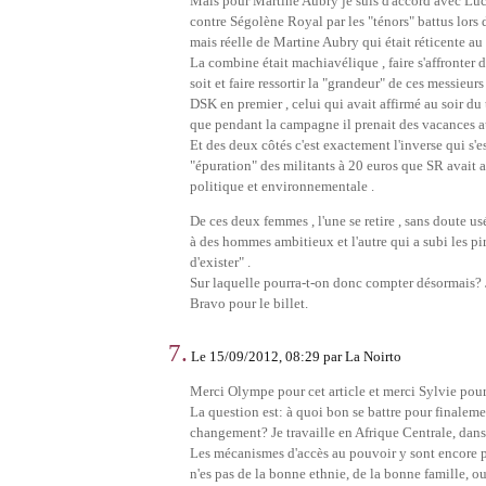
Mais pour Martine Aubry je suis d'accord avec Luci
contre Ségolène Royal par les "ténors" battus lors 
mais réelle de Martine Aubry qui était réticente au 
La combine était machiavélique , faire s'affronter
soit et faire ressortir la "grandeur" de ces messieurs 
DSK en premier , celui qui avait affirmé au soir du
que pendant la campagne il prenait des vacances aux
Et des deux côtés c'est exactement l'inverse qui s
"épuration" des militants à 20 euros que SR avait at
politique et environnementale .
De ces deux femmes , l'une se retire , sans doute us
à des hommes ambitieux et l'autre qui a subi les pir
d'exister" .
Sur laquelle pourra-t-on donc compter désormais? J
Bravo pour le billet.
7.
Le 15/09/2012, 08:29 par La Noirto
Merci Olympe pour cet article et merci Sylvie pour 
La question est: à quoi bon se battre pour finalemen
changement? Je travaille en Afrique Centrale, dan
Les mécanismes d'accès au pouvoir y sont encore p
n'es pas de la bonne ethnie, de la bonne famille, o