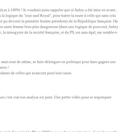
nalyse à 100% ! Je voudrais juste rappeler que si Aubry a été mise en avant,
la logique du "tout sauf Royal", pour barrer la route à celle qui sans cela
rait pu devenir la première femme présidente de la République française. On
ne autre femme bien plus dangereuse (dans une logique de pouvoir). Aubry
 la misogynie de la société française, et du PS, est sans égal, me semble-t-
ir, mais tout de même, se faire dézinguer en politique pour faire gagner une
nées !
idaires de celles qui avancent pour leur cause.
es c'est vrai ton analyse est juste. Une petite vidéo pour se requinquer