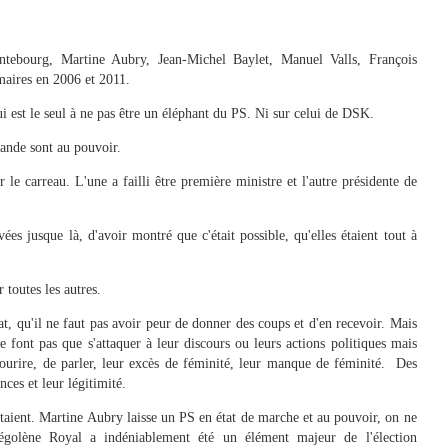
ebourg, Martine Aubry, Jean-Michel Baylet, Manuel Valls, François
maires en 2006 et 2011.
i est le seul à ne pas être un éléphant du PS. Ni sur celui de DSK.
lande sont au pouvoir.
le carreau. L'une a failli être première ministre et l'autre présidente de
vées jusque là, d'avoir montré que c'était possible, qu'elles étaient tout à
 toutes les autres.
t, qu'il ne faut pas avoir peur de donner des coups et d'en recevoir. Mais
ne font pas que s'attaquer à leur discours ou leurs actions politiques mais
e sourire, de parler, leur excès de féminité, leur manque de féminité. Des
ces et leur légitimité.
étaient. Martine Aubry laisse un PS en état de marche et au pouvoir, on ne
égolène Royal a indéniablement été un élément majeur de l'élection