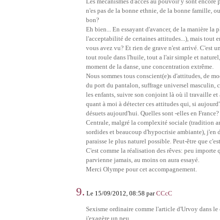
Les mécanismes d'accès au pouvoir y sont encore p
n'es pas de la bonne ethnie, de la bonne famille, o
bon?
Eh bien... En essayant d'avancer, de la manière la p
l'acceptabilité de certaines attitudes...), mais tout 
vous avez vu? Et rien de grave n'est arrivé. C'est 
tout roule dans l'huile, tout a l'air simple et nature
moment de la danse, une concentration extrême.
Nous sommes tous conscient(e)s d'attitudes, de mo
du port du pantalon, suffrage universel masculin, ca
les enfants, suivre son conjoint là où il travaille et
quant à moi à détecter ces attitudes qui, si aujour
désuets aujourd'hui. Quelles sont -elles en France? 
Centrale, malgré la complexité sociale (tradition a
sordides et beaucoup d'hypocrisie ambiante), j'en 
paraisse le plus naturel possible. Peut-être que c'es
C'est comme la réalisation des rêves: peu importe 
parvienne jamais, au moins on aura essayé.
Merci Olympe pour cet accompagnement.
9.
Le 15/09/2012, 08:58 par
CCcC
Sexisme ordinaire comme l'article d'Urvoy dans le o
j'exagère un peu.