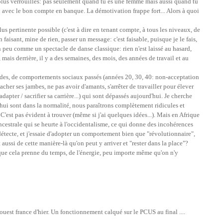
lus verrouillés: pas seulement quand tu es une femme mais aussi quand tu
u avec le bon compte en banque. La démotivation frappe fort... Alors à quoi
lus pertinente possible (c'est à dire en tenant compte, à tous les niveaux, de
en faisant, mine de rien, passer un message: c'est faisable, puisque je le fais,
un peu comme un spectacle de danse classique: rien n'est laissé au hasard,
l, mais derrière, il y a des semaines, des mois, des années de travail et au
des, de comportements sociaux passés (années 20, 30, 40: non-acceptation
cher ses jambes, ne pas avoir d'amants, s'arrêter de travailler pour élever
 adapter / sacrifier sa carrière...) qui sont dépassés aujourd'hui. Je cherche
d'hui sont dans la normalité, nous paraîtrons complètement ridicules et
C'est pas évident à trouver (même si j'ai quelques idées...). Mais en Afrique
ncestrale qui se heurte à l'occidentalisme, ce qui donne des incohérences
détecte, et j'essaie d'adopter un comportement bien que "révolutionnaire",
t aussi de cette manière-là qu'on peut y arriver et "rester dans la place"?
que cela prenne du temps, de l'énergie, peu importe même qu'on n'y
uest france d'hier. Un fonctionnement calqué sur le PCUS au final ....