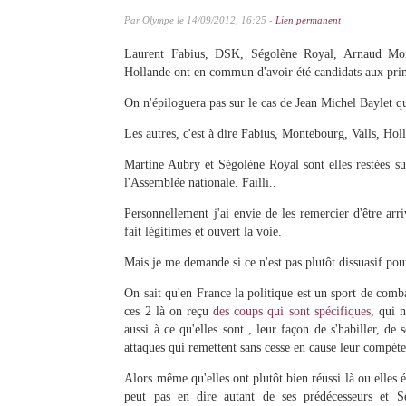
Par Olympe le 14/09/2012, 16:25 -
Lien permanent
Laurent Fabius, DSK, Ségolène Royal, Arnaud Mont
Hollande ont en commun d'avoir été candidats aux pri
On n'épiloguera pas sur le cas de Jean Michel Baylet qu
Les autres, c'est à dire Fabius, Montebourg, Valls, Hol
Martine Aubry et Ségolène Royal sont elles restées sur 
l'Assemblée nationale. Failli..
Personnellement j'ai envie de les remercier d'être arri
fait légitimes et ouvert la voie.
Mais je me demande si ce n'est pas plutôt dissuasif pour
On sait qu'en France la politique est un sport de comba
ces 2 là on reçu
des coups qui sont spécifiques
, qui 
aussi à ce qu'elles sont , leur façon de s'habiller, d
attaques qui remettent sans cesse en cause leur compéten
Alors même qu'elles ont plutôt bien réussi là ou elles 
peut pas en dire autant de ses prédécesseurs et S