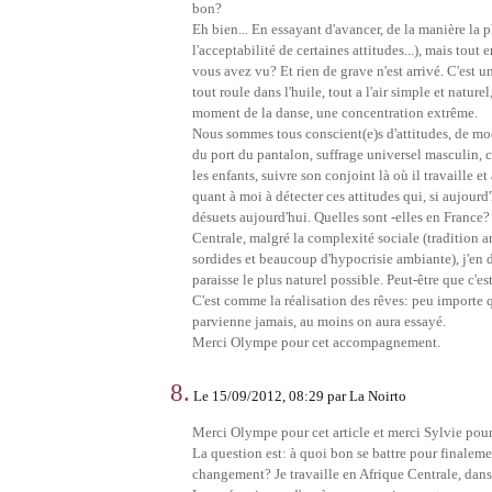
bon?
Eh bien... En essayant d'avancer, de la manière la p
l'acceptabilité de certaines attitudes...), mais tout 
vous avez vu? Et rien de grave n'est arrivé. C'est 
tout roule dans l'huile, tout a l'air simple et nature
moment de la danse, une concentration extrême.
Nous sommes tous conscient(e)s d'attitudes, de mo
du port du pantalon, suffrage universel masculin, ca
les enfants, suivre son conjoint là où il travaille et
quant à moi à détecter ces attitudes qui, si aujour
désuets aujourd'hui. Quelles sont -elles en France? 
Centrale, malgré la complexité sociale (tradition a
sordides et beaucoup d'hypocrisie ambiante), j'en 
paraisse le plus naturel possible. Peut-être que c'es
C'est comme la réalisation des rêves: peu importe 
parvienne jamais, au moins on aura essayé.
Merci Olympe pour cet accompagnement.
8.
Le 15/09/2012, 08:29 par La Noirto
Merci Olympe pour cet article et merci Sylvie pour 
La question est: à quoi bon se battre pour finalemen
changement? Je travaille en Afrique Centrale, dan