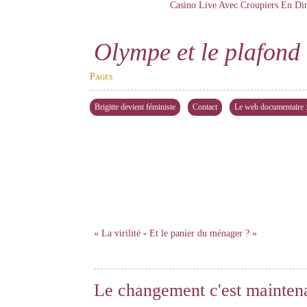
Casino Live Avec Croupiers En Dir
Olympe et le plafond 
Pages
Brigitte devient féministe
Contact
Le web documentaire : 
« La virilité
-
Et le panier du ménager ? »
Le changement c'est maintena