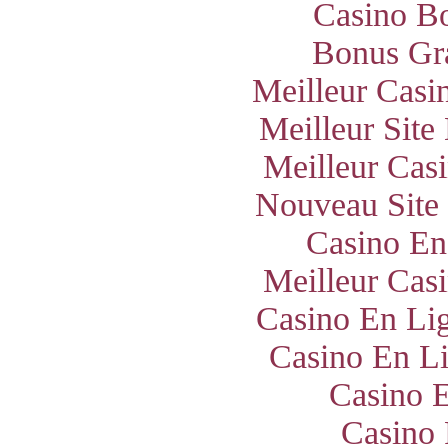
Casino B
Bonus Gra
Meilleur Casi
Meilleur Site
Meilleur Cas
Nouveau Site
Casino En
Meilleur Cas
Casino En Lig
Casino En Li
Casino E
Casino 