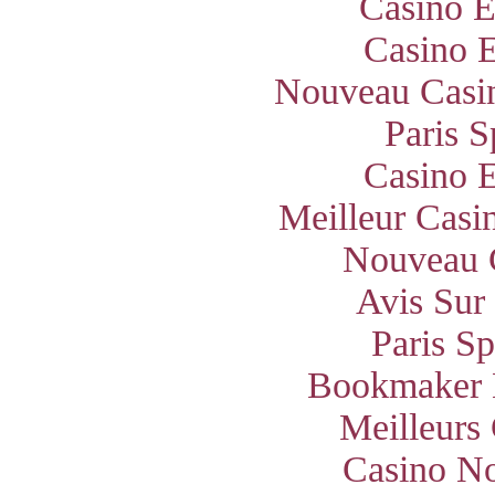
Casino E
Casino E
Nouveau Casin
Paris S
Casino E
Meilleur Casi
Nouveau 
Avis Sur
Paris S
Bookmaker 
Meilleurs
Casino N