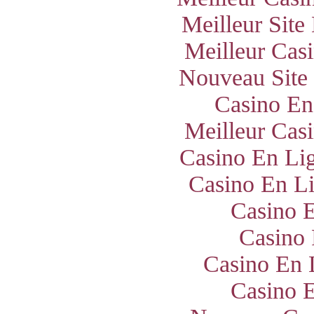
Meilleur Site
Meilleur Cas
Nouveau Site
Casino En
Meilleur Cas
Casino En Lig
Casino En Li
Casino E
Casino 
Casino En 
Casino E