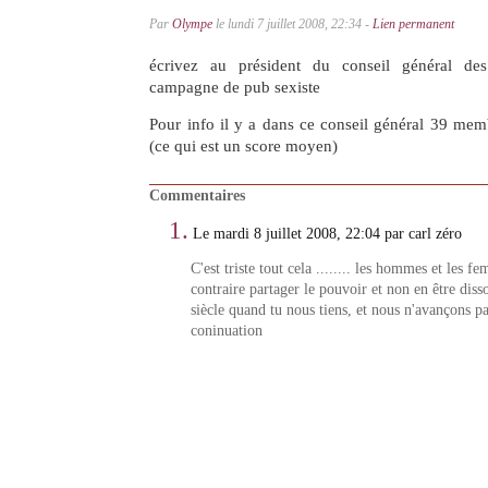
Par
Olympe
le lundi 7 juillet 2008, 22:34 -
Lien permanent
écrivez au président du conseil général de
campagne de pub sexiste
Pour info il y a dans ce conseil général 39 me
(ce qui est un score moyen)
Commentaires
1.
Le mardi 8 juillet 2008, 22:04 par carl zéro
C'est triste tout cela ........ les hommes et les 
contraire partager le pouvoir et non en être dis
siècle quand tu nous tiens, et nous n'avançons pa
coninuation