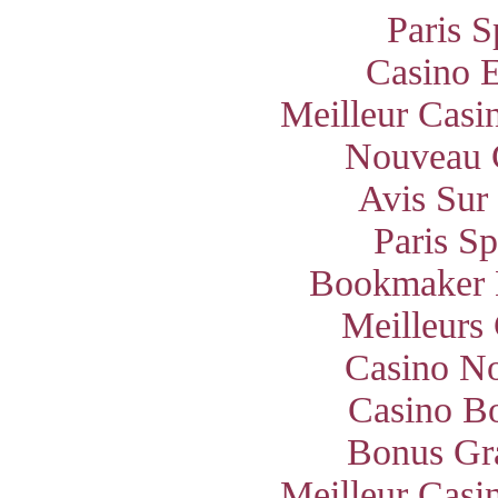
Paris S
Casino E
Meilleur Casi
Nouveau 
Avis Sur
Paris S
Bookmaker 
Meilleurs
Casino N
Casino B
Bonus Gra
Meilleur Casi