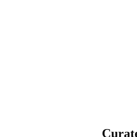
Curate