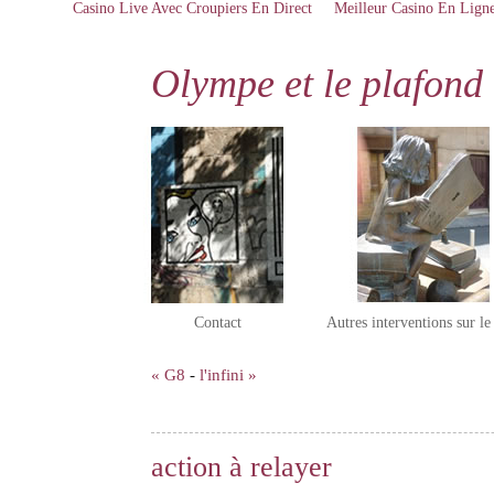
Casino Live Avec Croupiers En Direct
Meilleur Casino En Lign
Olympe et le plafond 
Contact
Autres interventions sur l
« G8
-
l'infini »
action à relayer