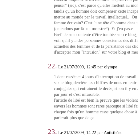
penser" (sic), c'est parce qu'elles mettent au mo
tandis qu'un homme doit compenser cette incapa
mettre au monde par le travail intellectuel... O
femme écrivain? C'est "une tête d'homme dans 
(entendons par là: un monstre?). Et j'en passe...
Bref. Je suis contente d'être tombée sur ce blog, 
voir qu'il y a des personnes conscientes des diffi
actuelles des femmes et de la persistance des cli
d'accepter mon "intrusion" sur votre blog et merc
22.
Le 21/07/2009, 12:45 par olympe
1 dent cassée et 4 jours d'interruption de travai
sur le blog derrière les chiffres de nous en tenir
conjugales qui entrainent le décés, sinon il y en 
par jour et c'est infaisable.
l'article de libé est bien la preuve que les viol
envers les hommes sont rares parceque si libé fai
chaque fois qu'un homme casse quelque chose à
parlerait plus que de ça.
23.
Le 21/07/2009, 14:22 par Antisthène