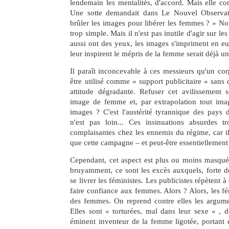
lendemain les mentalités, d'accord. Mais elle con
Une sotte demandait dans Le Nouvel Observate
brûler les images pour libérer les femmes ? » Non
trop simple. Mais il n'est pas inutile d'agir sur l
aussi ont des yeux, les images s'impriment en eux
leur inspirent le mépris de la femme serait déjà un
Il paraît inconcevable à ces messieurs qu'un co
être utilisé comme « support publicitaire » sans 
attitude dégradante. Refuser cet avilissement se
image de femme et, par extrapolation tout im
images ? C'est l'austérité tyrannique des pays 
n'est pas loin... Ces insinuations absurdes tr
complaisantes chez les ennemis du régime, car il
que cette campagne – et peut-être essentiellement 
Cependant, cet aspect est plus ou moins masqu
bruyamment, ce sont les excès auxquels, forte d
se livrer les féministes. Les publicistes répètent à c
faire confiance aux femmes. Alors ? Alors, les fé
des femmes. On reprend contre elles les argumen
Elles sont « torturées, mal dans leur sexe « , 
éminent inventeur de la femme ligotée, portant 