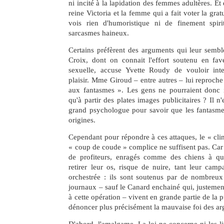
ni incité à la lapidation des femmes adultères. Et 
reine Victoria et la femme qui a fait voter la grat
vois rien d'humoristique ni de finement spir
sarcasmes haineux.
Certains préfèrent des arguments qui leur sembl
Croix, dont on connait l'effort soutenu en fave
sexuelle, accuse Yvette Roudy de vouloir inte
plaisir. Mme Giroud – entre autres – lui reproche
aux fantasmes ». Les gens ne pourraient donc i
qu'à partir des plates images publicitaires ? Il n'
grand psychologue pour savoir que les fantasmes
origines.
Cependant pour répondre à ces attaques, le « clin
« coup de coude » complice ne suffisent pas. Car 
de profiteurs, enragés comme des chiens à qu
retirer leur os, risque de nuire, tant leur cam
orchestrée : ils sont soutenus par de nombreux 
journaux – sauf le Canard enchainé qui, justement
à cette opération – vivent en grande partie de la p
dénoncer plus précisément la mauvaise foi des a
D'abord, l'amalgame. La loi ne concerne ni les liv