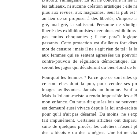
les tableaux, ni aucune création artistique ; elle 
plus aux revues, aux magazines. Seul la pub est v
au lieu de se proposer à des libertés, s'impose 
gré, mal gré, la subissent. Personne ne s'indig
liberté des exhibitionnistes : certaines exhibitions
pas moins choquantes ; il me paraît logique
passants. Cette protection est d'ailleurs fort disc
mot de censure : mais il ne s'agit rien de tel : la
aux femmes qui se sentent agressées un pouvoir 
contre-pouvoir de régulation démocratique. E
seront les juges qui décideront du bien-fond de le
Pourquoi les femmes ? Parce que ce sont elles qu
ce sont elles dont la pub, pour vendre ses pr
images avilissantes. Jamais un homme. Sauf au
Mais la loi anti-raciste a rendu impossible les «
mon enfance. On nous dit que les lois ne peuvent 
est demeuré aussi vivace depuis la loi anti-raciste
pour qu'il n'ait pas désarmé. Du moins, ne s'expr
fait impunément. Certaines affiches ont dispar
suite de quelques procès, les cafetiers n'osent p
des « bicots » ou des « nègres. Une loi ne ch