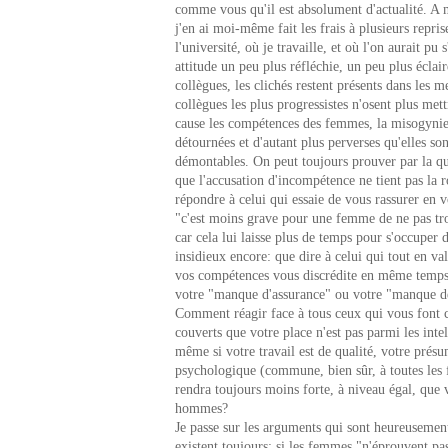
comme vous qu'il est absolument d'actualité. A 
j'en ai moi-même fait les frais à plusieurs repri
l'université, où je travaille, et où l'on aurait pu 
attitude un peu plus réfléchie, un peu plus éclair
collègues, les clichés restent présents dans les me
collègues les plus progressistes n'osent plus met
cause les compétences des femmes, la misogyni
détournées et d'autant plus perverses qu'elles so
démontables. On peut toujours prouver par la qua
que l'accusation d'incompétence ne tient pas la 
répondre à celui qui essaie de vous rassurer en 
"c'est moins grave pour une femme de ne pas tro
car cela lui laisse plus de temps pour s'occuper 
insidieux encore: que dire à celui qui tout en va
vos compétences vous discrédite en même temps 
votre "manque d'assurance" ou votre "manque d
Comment réagir face à tous ceux qui vous font
couverts que votre place n'est pas parmi les intel
même si votre travail est de qualité, votre présu
psychologique (commune, bien sûr, à toutes les
rendra toujours moins forte, à niveau égal, que 
hommes?
Je passe sur les arguments qui sont heureusement
existent toujours: si les femmes "n'éprouvent pa