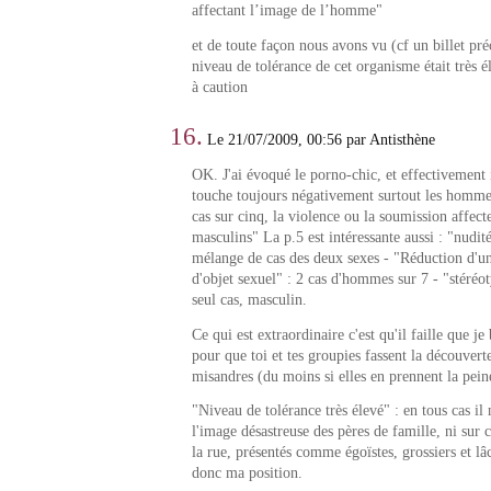
affectant l’image de l’homme"
et de toute façon nous avons vu (cf un billet pré
niveau de tolérance de cet organisme était très él
à caution
16.
Le 21/07/2009, 00:56 par Antisthène
OK. J'ai évoqué le porno-chic, et effectivement 
touche toujours négativement surtout les hommes
cas sur cinq, la violence ou la soumission affec
masculins" La p.5 est intéressante aussi : "nudit
mélange de cas des deux sexes - "Réduction d'un 
d'objet sexuel" : 2 cas d'hommes sur 7 - "stéréot
seul cas, masculin.
Ce qui est extraordinaire c'est qu'il faille que je
pour que toi et tes groupies fassent la découvert
misandres (du moins si elles en prennent la peine
"Niveau de tolérance très élevé" : en tous cas il 
l'image désastreuse des pères de famille, ni sur
la rue, présentés comme égoïstes, grossiers et lâ
donc ma position.