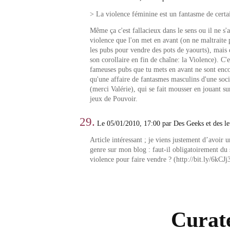
> La violence féminine est un fantasme de cer
Même ça c'est fallacieux dans le sens ou il ne s'a
violence que l'on met en avant (on ne maltraite
les pubs pour vendre des pots de yaourts), mais
son corollaire en fin de chaîne: la Violence). C'
fameuses pubs que tu mets en avant ne sont enco
qu'une affaire de fantasmes masculins d'une soci
(merci Valérie), qui se fait mousser en jouant su
jeux de Pouvoir.
29.
Le 05/01/2010, 17:00 par Des Geeks et des le
Article intéressant ; je viens justement d’avoir 
genre sur mon blog : faut-il obligatoirement du 
violence pour faire vendre ? (http://bit.ly/6kCJj
Curate