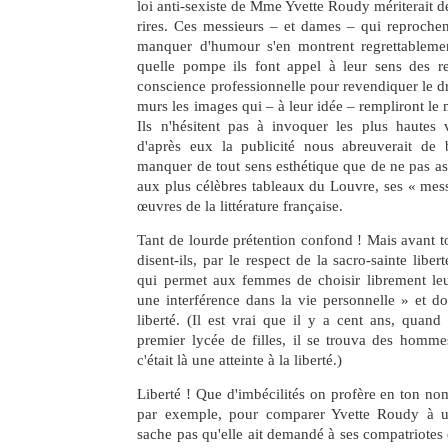
loi anti-sexiste de Mme Yvette Roudy mériterait d
rires. Ces messieurs – et dames – qui reprochen
manquer d'humour s'en montrent regrettableme
quelle pompe ils font appel à leur sens des res
conscience professionnelle pour revendiquer le dro
murs les images qui – à leur idée – rempliront le
Ils n'hésitent pas à invoquer les plus hautes v
d'après eux la publicité nous abreuverait de b
manquer de tout sens esthétique que de ne pas ass
aux plus célèbres tableaux du Louvre, ses « mes
œuvres de la littérature française.
Tant de lourde prétention confond ! Mais avant tou
disent-ils, par le respect de la sacro-sainte liber
qui permet aux femmes de choisir librement leur
une interférence dans la vie personnelle » et do
liberté. (Il est vrai que il y a cent ans, quand
premier lycée de filles, il se trouva des homme
c'était là une atteinte à la liberté.)
Liberté ! Que d'imbécilités on profère en ton nom
par exemple, pour comparer Yvette Roudy à un
sache pas qu'elle ait demandé à ses compatriotes 