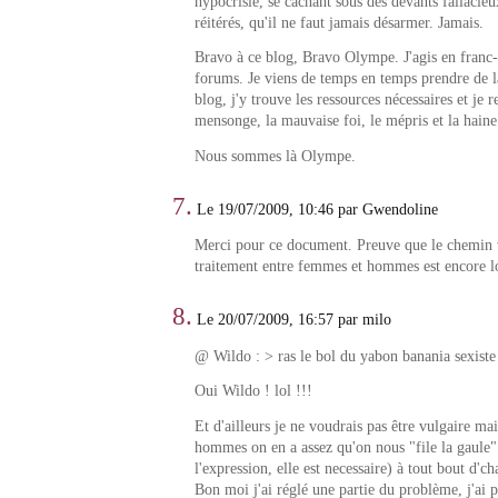
hypocrisie, se cachant sous des devants fallacieu
réitérés, qu'il ne faut jamais désarmer. Jamais.
Bravo à ce blog, Bravo Olympe. J'agis en franc-t
forums. Je viens de temps en temps prendre de l
blog, j'y trouve les ressources nécessaires et je r
mensonge, la mauvaise foi, le mépris et la haine
Nous sommes là Olympe.
7.
Le 19/07/2009, 10:46 par Gwendoline
Merci pour ce document. Preuve que le chemin ve
traitement entre femmes et hommes est encore l
8.
Le 20/07/2009, 16:57 par milo
@ Wildo : > ras le bol du yabon banania sexiste
Oui Wildo ! lol !!!
Et d'ailleurs je ne voudrais pas être vulgaire mai
hommes on en a assez qu'on nous "file la gaule
l'expression, elle est necessaire) à tout bout d'ch
Bon moi j'ai réglé une partie du problème, j'ai pl