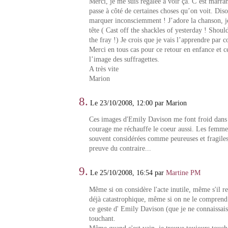
Merci, je me suis régalée à voir ça. C’est marr
passe à côté de certaines choses qu’on voit. Dis
marquer inconsciemment ! J’adore la chanson, je
tête ( Cast off the shackles of yesterday ! Shoul
the fray !) Je crois que je vais l’apprendre par c
Merci en tous cas pour ce retour en enfance et ce
l’image des suffragettes.
A très vite
Marion
8.
Le 23/10/2008, 12:00 par Marion
Ces images d'Emily Davison me font froid dans 
courage me réchauffe le coeur aussi. Les femme
souvent considérées comme peureuses et fragiles,
preuve du contraire...
9.
Le 25/10/2008, 16:54 par
Martine PM
Même si on considère l'acte inutile, même s'il 
déjà catastrophique, même si on ne le comprend 
ce geste d' Emily Davison (que je ne connaissais 
touchant.