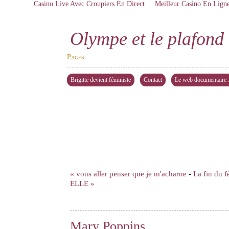
Casino Live Avec Croupiers En Direct
Meilleur Casino En Lign
Olympe et le plafond 
Pages
Brigitte devient féministe
Contact
Le web documentaire : 
« vous aller penser que je m'acharne
-
La fin du 
ELLE »
Mary Poppins