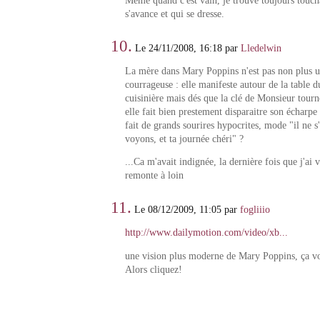
Même quand c'est vain, je trouve toujours touch
s'avance et qui se dresse.
10.
Le 24/11/2008, 16:18 par
Lledelwin
La mère dans Mary Poppins n'est pas non plus un
courrageuse : elle manifeste autour de la table d
cuisinière mais dés que la clé de Monsieur tourn
elle fait bien prestement disparaitre son écharp
fait de grands sourires hypocrites, mode "il ne s'
voyons, et ta journée chéri" ?
...Ca m'avait indignée, la dernière fois que j'ai 
remonte à loin
11.
Le 08/12/2009, 11:05 par
fogliiio
http://www.dailymotion.com/video/xb...
une vision plus moderne de Mary Poppins, ça vo
Alors cliquez!