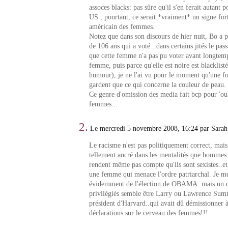
assoces blacks: pas sûre qu'il s'en ferait autant
US , pourtant, ce serait *vraiment* un signe for
américain des femmes.
Notez que dans son discours de hier nuit, Bo a p
de 106 ans qui a voté...dans certains jités le pas
que cette femme n'a pas pu voter avant longtemp
femme, puis parce qu'elle est noire est blacklist
humour), je ne l'ai vu pour le moment qu'une fois
gardent que ce qui concerne la couleur de peau.
Ce genre d'omission des media fait bcp pour 'oubl
femmes...
2.
Le mercredi 5 novembre 2008, 16:24 par Sarah
Le racisme n'est pas politiquement correct, mais
tellement ancré dans les mentalités que hommes
rendent même pas compte qu'ils sont sexistes..et
une femme qui menace l'ordre patriarchal. Je me
évidemment de l'élection de OBAMA..mais un de
privilégiés semble être Larry ou Lawrence Sum
président d'Harvard..qui avait dû démissionner à 
déclarations sur le cerveau des femmes!!!