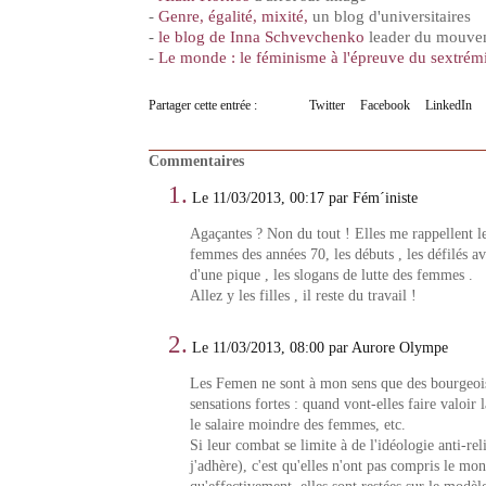
-
Genre, égalité, mixité,
un blog d'universitaires
-
le blog de Inna Schvevchenko
leader du mouve
-
Le monde : le féminisme à l'épreuve du sextré
Partager cette entrée :
Twitter
Facebook
LinkedIn
Commentaires
1.
Le 11/03/2013, 00:17 par Fém´iniste
Agaçantes ? Non du tout ! Elles me rappellent 
femmes des années 70, les débuts , les défilés av
d'une pique , les slogans de lutte des femmes .
Allez y les filles , il reste du travail !
2.
Le 11/03/2013, 08:00 par Aurore Olympe
Les Femen ne sont à mon sens que des bourgeoi
sensations fortes : quand vont-elles faire valoir la
le salaire moindre des femmes, etc.
Si leur combat se limite à de l'idéologie anti-rel
j'adhère), c'est qu'elles n'ont pas compris le mon