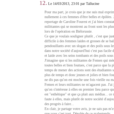
12.
Le 14/03/2013, 23:01 par Tallucine
Pour ma part, je crois que je me suis mal expri
nullement à ces femmes d'être belles et épilées. J
reportage de Caroline Fourest et j'ai bien consta
milittantes qui se montrent au front sont les plus 
lors de l'opération en Biélorussie.
Ce que je voulais souligner plutôt , c'est que jus
difficile à des femmes laides et grosses de se ba
pendouillants avec un slogan et des poils sous le
dans notre société d'aujourd'hui c'est pas facile 
et laide avec les seins tombants et des poils sous 
J'imagine que si les militantes de Femen qui mèn
toutes belles et bien foutues, c'est parce que la p
temps de mener des actions sont des étudiantes s
plus de temps et donc jeunes et jolies et bien fout
ne dis pas qu'on est moche une fois vieille ou 
Femen et leurs militantes ne m'agacent pas. J'ai 
qu'on s'intéresse à elles en premier lieu parce 
est "esthétique" et que ça plait aux médias... ce 
faute à elles, mais plutôt de notre société d'aujo
des progrès à faire...
En clair, je partage votre avis, je ne sais pas m'
que vous c'est tout. Désolée de ce malentendu...