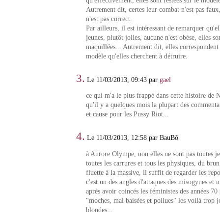
qu'effectivement, elles sont restées sur le modèl
Autrement dit, certes leur combat n'est pas faux
n'est pas correct.
Par ailleurs, il est intéressant de remarquer qu'el
jeunes, plutôt jolies, aucune n'est obèse, elles so
maquillées... Autrement dit, elles correspondent
modèle qu'elles cherchent à détruire.
3.
Le 11/03/2013, 09:43 par
gael
ce qui m'a le plus frappé dans cette histoire de 
qu'il y a quelques mois la plupart des commentat
et cause pour les Pussy Riot...
4.
Le 11/03/2013, 12:58 par BauBô
à Aurore Olympe, non elles ne sont pas toutes jeu
toutes les carrures et tous les physiques, du brun
fluette à la massive, il suffit de regarder les rep
c'est un des angles d'attaques des misogynes et 
après avoir coincés les féministes des années 70 
"moches, mal baisées et poilues" les voilà trop jo
blondes...