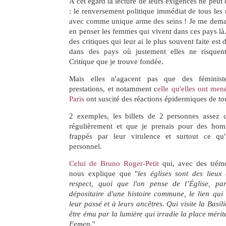
A cet égard la lecture de leurs exigences ne peut q
: le renversement politique immédiat de tous les 
avec comme unique arme des seins ! Je me dem
en penser les femmes qui vivent dans ces pays là.
des critiques qui leur ai le plus souvent faite est
dans des pays où justement elles ne risquen
Critique que je trouve fondée.
Mais elles n'agacent pas que des féministe
prestations, et notamment c
elle qu'elles ont me
Paris
ont suscité des réactions épidermiques de to
2 exemples, les billets de 2 personnes assez
régulièrement et que je prenais pour des ho
frappés par leur virulence et surtout ce qu'
personnel.
Celui de Bruno Roger-Petit
qui, avec des trémo
nous explique que "
les églises sont des lieu
respect, quoi que l'on pense de l’Église, par
dépositaire d'une histoire commune, le lien qui
leur passé et à leurs ancêtres. Qui visite la Basi
être ému par la lumière qui irradie la place mérit
Femen.
"