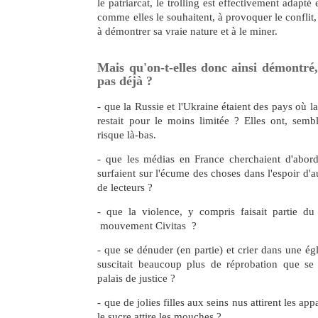
le patriarcat, le trolling est effectivement adapté 
comme elles le souhaitent, à provoquer le conflit, 
à démontrer sa vraie nature et à le miner.
Mais qu'on-t-elles donc ainsi démontré,
pas déjà ?
- que la Russie et l'Ukraine étaient des pays où la
restait pour le moins limitée ? Elles ont, semble
risque là-bas.
- que les médias en France cherchaient d'abord
surfaient sur l'écume des choses dans l'espoir d'
de lecteurs ?
- que la violence, y compris faisait partie d
mouvement Civitas ?
- que se dénuder (en partie) et crier dans une égl
suscitait beaucoup plus de réprobation que s
palais de justice ?
- que de jolies filles aux seins nus attirent les a
le sucre attire les mouches ?