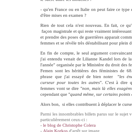
- qu'en France ou en Italie on peut faire ce type 
d'être mises en examen ?
Rien de tout cela n'est nouveau. En fait, ce qu
façon magistrale et qui reste vraiment intéressant 
et prendre des poses de guerrières apparait com
femmes et se révèle très déstabilisant pour plein 
En fin de compte, le seul argument convaincant
j'ai entendu venait de Lilianne Kandel lors de la
l'année" organisée par le Ministère du droit des f
Femen sont les héritières des féministes de 68.
phrase que j'ai essayé de bien noter "
les én
curseur pour toutes les autres
". C'est à dire
femmes vont se dire "
non, mais là elles exagère
cependant que "
quand même, sur certains points e
Alors bon, si elles contribuent à déplacer le curse
Parmi les innombrables billets parus sur le sujet 
particulièrement ceux-ci :
-
le blog de Christophe Colera
-
Alain Korkos
d'arrêt sur image