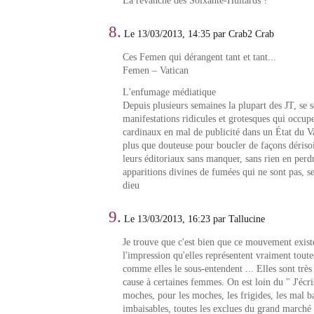
La revanche des Soixante-Huitards ?
8.
Le 13/03/2013, 14:35 par Crab2 Crab
Ces Femen qui dérangent tant et tant...
Femen – Vatican
L'enfumage médiatique
Depuis plusieurs semaines la plupart des JT, se 
manifestations ridicules et grotesques qui occup
cardinaux en mal de publicité dans un État du V
plus que douteuse pour boucler de façons dérisoi
leurs éditoriaux sans manquer, sans rien en perdr
apparitions divines de fumées qui ne sont pas, se
dieu
9.
Le 13/03/2013, 16:23 par Tallucine
Je trouve que c'est bien que ce mouvement existe
l'impression qu'elles représentent vraiment tout
comme elles le sous-entendent ... Elles sont très 
cause à certaines femmes. On est loin du " J'écri
moches, pour les moches, les frigides, les mal ba
imbaisables, toutes les exclues du grand marché