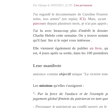
Par Olympe le 10/03/2013, 22:39 -
Lien permanent
J'ai regardé le documentaire de Caroline Foures
seins, nos armes" (en replay
ICI
). Mais, ayant
parcour
s depuis plusieurs mois, je n'ai pas appris
J'ai lu avec beaucoup plus d'intérêt le dossie
Charlie Hebdo cette semaine. On y trouve notamm
qu'il faut lire si le sujet vous intéresse .
Elle viennent également de publier
un livre
, qu
est, 4 jours après sa sortie, dans les 100 premièr
Leur manifeste
annonce comme
objectif
unique "
La victoire tota
.
Les
missions
qu'elles s'assignent :
"-
Par la force de l'audace et de l'exemple pe
jugement global féminin du patriarcat en tant qu
- Provoquer le patriarcat au conflit ouvert, en l