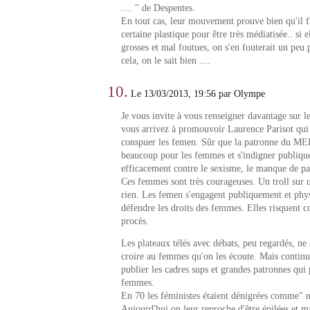
.... " de Despentes.
En tout cas, leur mouvement prouve bien qu'il f
certaine plastique pour être très médiatisée.. si 
grosses et mal foutues, on s'en fouterait un peu p
cela, on le sait bien ....
10.
Le 13/03/2013, 19:56 par Olympe
Je vous invite à vous renseigner davantage sur le
vous arrivez à promouvoir Laurence Parisot qui s
conspuer les femen. Sûr que la patronne du ME
beaucoup pour les femmes et s'indigner publiqu
efficacement contre le sexisme, le manque de par
Ces femmes sont très courageuses. Un troll sur 
rien. Les femen s'engagent publiquement et ph
défendre les droits des femmes. Elles risquent co
procès.
Les plateaux télés avec débats, peu regardés, ne 
croire au femmes qu'on les écoute. Mais continu
publier les cadres sups et grandes patronnes qui
femmes.
En 70 les féministes étaient dénigrées comme" m
Aujourd'hui on leur reproche d'être épilées et ma