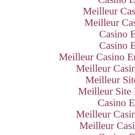
Meilleur Ca
Meilleur Ca
Casino E
Casino E
Meilleur Casino E
Meilleur Casi
Meilleur Si
Meilleur Site
Casino E
Meilleur Casi
Meilleur Cas