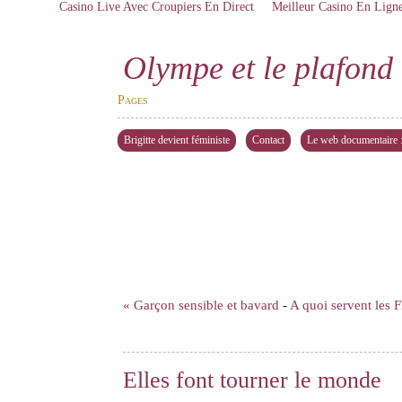
Casino Live Avec Croupiers En Direct
Meilleur Casino En Lign
Olympe et le plafond 
Pages
Brigitte devient féministe
Contact
Le web documentaire : 
« Garçon sensible et bavard
-
A quoi servent les
Elles font tourner le monde