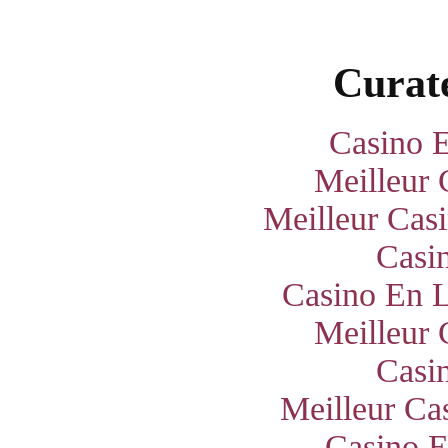
Curate
Casino E
Meilleur 
Meilleur Cas
Casi
Casino En L
Meilleur 
Casi
Meilleur Ca
Casino E