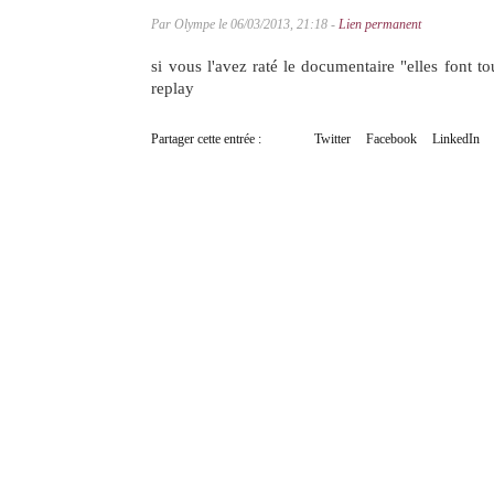
Par Olympe le 06/03/2013, 21:18 -
Lien permanent
si vous l'avez raté le documentaire "elles font 
replay
Partager cette entrée :
Twitter
Facebook
LinkedIn