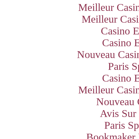
Meilleur Casi
Meilleur Cas
Casino E
Casino E
Nouveau Casin
Paris S
Casino E
Meilleur Casi
Nouveau 
Avis Sur
Paris S
Bookmaker 