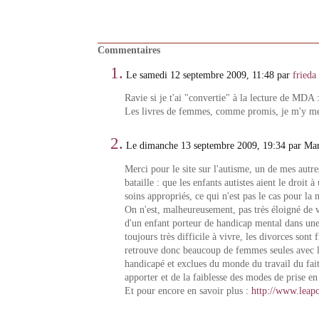
Commentaires
1.
Le samedi 12 septembre 2009, 11:48 par
frieda
Ravie si je t'ai "convertie" à la lecture de MDA 
Les livres de femmes, comme promis, je m'y me
2.
Le dimanche 13 septembre 2009, 19:34 par Mar
Merci pour le site sur l'autisme, un de mes autr
bataille : que les enfants autistes aient le droit 
soins appropriés, ce qui n'est pas le cas pour la 
On n'est, malheureusement, pas très éloigné de vo
d'un enfant porteur de handicap mental dans une
toujours très difficile à vivre, les divorces sont
retrouve donc beaucoup de femmes seules avec l
handicapé et exclues du monde du travail du fait
apporter et de la faiblesse des modes de prise e
Et pour encore en savoir plus :
http://www.leap