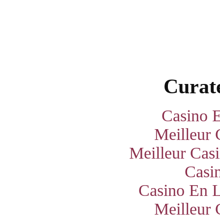
Curate
Casino E
Meilleur 
Meilleur Cas
Casi
Casino En L
Meilleur 