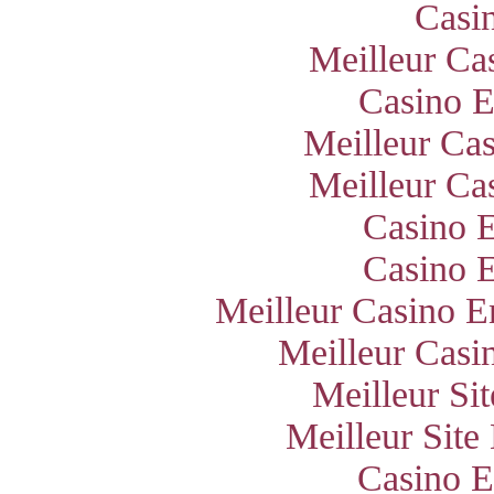
Casi
Meilleur Ca
Casino E
Meilleur Ca
Meilleur Ca
Casino E
Casino E
Meilleur Casino E
Meilleur Casi
Meilleur Si
Meilleur Site
Casino E