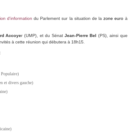
ion d'information
du Parlement sur la situation de la
zone euro
à
rd Accoye
r (UMP), et du Sénat
Jean-Pierre Bel
(PS), ainsi que
nvités à cette réunion qui débutera à 18h15.
:
Populaire)
en et divers gauche)
aine)
icaine)