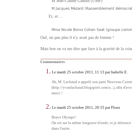
M Jean-Claude Gaudin (UMP)
M Jacques Mézard (Rassemblement démocrati
Et, et....
Mme Nicole Borvo Cohen Seat (groupe commun
Ouf, un peu plus il n'y avait pas de femme !
Mais bon on va me dire que face à la gravité de la cris
Commentaires
1.
Le mardi 25 octobre 2011, 11:13 par Isabelle E.
Ah, M. Lachaud a appelé son parti Nouveau Centre.
(http://yvanlachaud.blogspirit.com/a...), afin d'avoi
merci !
2.
Le mardi 25 octobre 2011, 20:55 par Flonz
Bravo Olympe!
On est sur la même longueur d'onde, et je dénonce 
dans l'autre.