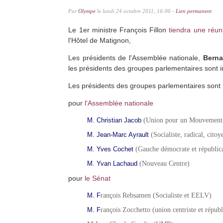
Par
Olympe
le lundi 24 octobre 2011, 16:06 -
Lien permanent
Le 1er ministre
François Fillon
tiendra une réun
l'Hôtel de Matignon,
Les présidents de l'Assemblée nationale,
Berna
les présidents des groupes parlementaires sont i
Les présidents des groupes parlementaires sont 
pour
l'Assemblée nationale
M. Christian Jacob
(Union pour un Mouvement 
M. Jean-Marc Ayrault
(Socialiste, radical, citoy
M. Yves Cochet
(Gauche démocrate et républic
M. Yvan Lachaud
(Nouveau Centre)
pour
le Sénat
M. F
rançois Rebsamen (Socialiste et EELV)
M. F
rançois Zocchetto (union centriste et républ