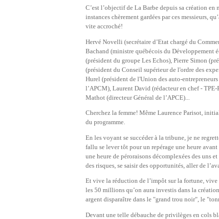
C’est l’objectif de La Barbe depuis sa création en 
instances chèrement gardées par ces messieurs, qu’à
vite accroché!
Hervé Novelli (secrétaire d’Etat chargé du Commer
Bachand (ministre québécois du Développement éco
(président du groupe Les Echos), Pierre Simon (pré
(président du Conseil supérieur de l'ordre des exp
Hurel (président de l'Union des auto-entrepreneurs
l’APCM), Laurent David (rédacteur en chef - TPE-
Mathot (directeur Général de l’APCE)...
Cherchez la femme! Même Laurence Parisot, initia
du programme.
En les voyant se succéder à la tribune, je ne regret
fallu se lever tôt pour un repérage une heure avant 
une heure de péroraisons décomplexées des uns et des
des risques, se saisir des opportunités, aller de l’
Et vive la réduction de l’impôt sur la fortune, vive
les 50 millions qu’on aura investis dans la créati
argent disparaître dans le "grand trou noir", le "to
Devant une telle débauche de privilèges en cols bl