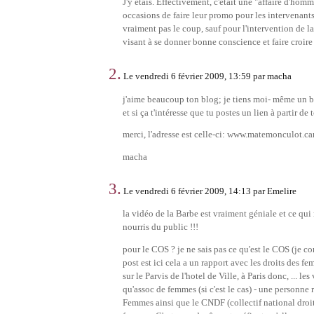
J'y étais. Effectivement, c'était une "affaire d'hom
occasions de faire leur promo pour les intervenants,
vraiment pas le coup, sauf pour l'intervention de la
visant à se donner bonne conscience et faire croire 
2.
Le vendredi 6 février 2009, 13:59 par macha
j'aime beaucoup ton blog; je tiens moi- même un bl
et si ça t'intéresse que tu postes un lien à partir de 
merci, l'adresse est celle-ci: www.matemonculot.c
macha
3.
Le vendredi 6 février 2009, 14:13 par Emelire
la vidéo de la Barbe est vraiment géniale et ce qu
nourris du public !!!
pour le COS ? je ne sais pas ce qu'est le COS (je con
post est ici cela a un rapport avec les droits des f
sur le Parvis de l'hotel de Ville, à Paris donc, ... l
qu'assoc de femmes (si c'est le cas) - une personn
Femmes ainsi que le CNDF (collectif national droit