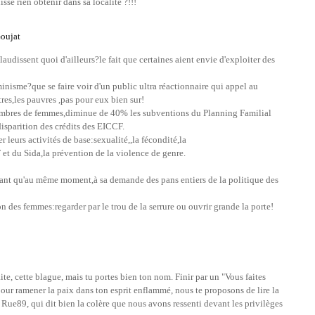
se rien obtenir dans sa localité ?!!!
Goujat
audissent quoi d'ailleurs?le fait que certaines aient envie d'exploiter des
nisme?que se faire voir d'un public ultra réactionnaire qui appel au
tres,les pauvres ,pas pour eux bien sur!
ombres de femmes,diminue de 40% les subventions du Planning Familial
isparition des crédits des EICCF.
r leurs activités de base:sexualité,,la fécondité,la
et du Sida,la prévention de la violence de genre.
dant qu'au même moment,à sa demande des pans entiers de la politique des
on des femmes:regarder par le trou de la serrure ou ouvrir grande la porte!
aite, cette blague, mais tu portes bien ton nom. Finir par un "Vous faites
. pour ramener la paix dans ton esprit enflammé, nous te proposons de lire la
r Rue89, qui dit bien la colère que nous avons ressenti devant les privilèges