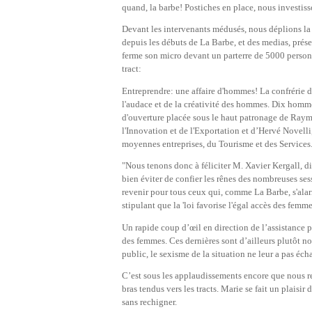
quand, la barbe! Postiches en place, nous investisson
Devant les intervenants médusés, nous déplions la b
depuis les débuts de La Barbe, et des medias, prés
ferme son micro devant un parterre de 5000 personn
tract:
Entreprendre: une affaire d'hommes! La confrérie de
l'audace et de la créativité des hommes. Dix hommes
d'ouverture placée sous le haut patronage de Ra
l'Innovation et de l'Exportation et d’Hervé Novelli,
moyennes entreprises, du Tourisme et des Services
"Nous tenons donc à féliciter M. Xavier Kergall, di
bien éviter de confier les rênes des nombreuses ses
revenir pour tous ceux qui, comme La Barbe, s'ala
stipulant que la 'loi favorise l'égal accès des femm
Un rapide coup d’œil en direction de l’assistance 
des femmes. Ces dernières sont d’ailleurs plutôt n
public, le sexisme de la situation ne leur a pas éch
C’est sous les applaudissements encore que nous re
bras tendus vers les tracts. Marie se fait un plaisi
sans rechigner.