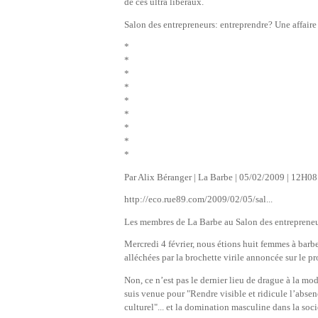
de ces ultra liberaux.
Salon des entrepreneurs: entreprendre? Une affair
*
*
*
*
*
*
*
*
*
Par Alix Béranger | La Barbe | 05/02/2009 | 12H08
http://eco.rue89.com/2009/02/05/sal...
Les membres de La Barbe au Salon des entrepreneurs
Mercredi 4 février, nous étions huit femmes à barbe
alléchées par la brochette virile annoncée sur le 
Non, ce n’est pas le dernier lieu de drague à la mo
suis venue pour "Rendre visible et ridicule l’abse
culturel"... et la domination masculine dans la soci