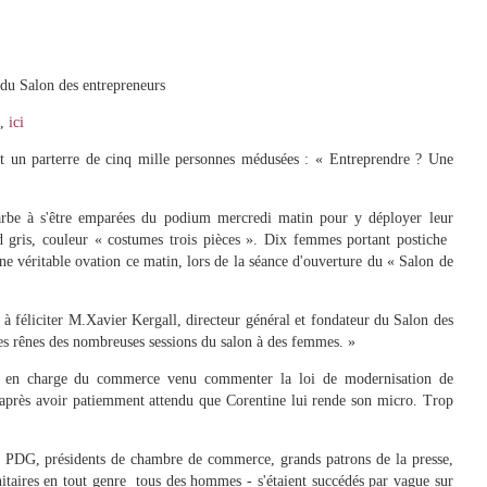
 du Salon des entrepreneurs
e,
ici
nt un parterre de cinq mille personnes médusées : « Entreprendre ? Une
arbe à s'être emparées du podium mercredi matin pour y déployer leur
gris, couleur « costumes trois pièces ». Dix femmes portant postiche 
e véritable ovation ce matin, lors de la séance d'ouverture du « Salon de
à féliciter M.Xavier Kergall, directeur général et fondateur du Salon des
les rênes des nombreuses sessions du salon à des femmes. »
t en charge du commerce venu commenter la loi de modernisation de
 » après avoir patiemment attendu que Corentine lui rende son micro. Trop
 de PDG, présidents de chambre de commerce, grands patrons de la presse,
aires en tout genre  tous des hommes - s'étaient succédés par vague sur