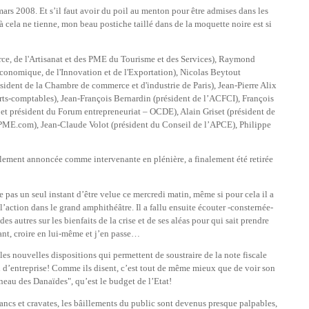
mars 2008. Et s’il faut avoir du poil au menton pour être admises dans les
 cela ne tienne, mon beau postiche taillé dans de la moquette noire est si
ce, de l'Artisanat et des PME du Tourisme et des Services), Raymond
nomique, de l'Innovation et de l'Exportation), Nicolas Beytout
sident de la Chambre de commerce et d'industrie de Paris), Jean-Pierre Alix
erts-comptables), Jean-François Bernardin (président de l’ACFCI), François
 et président du Forum entrepreneuriat – OCDE), Alain Griset (président de
PME.com), Jean-Claude Volot (président du Conseil de l’APCE), Philippe
lement annoncée comme intervenante en plénière, a finalement été retirée
te pas un seul instant d’être velue ce mercredi matin, même si pour cela il a
l’action dans le grand amphithéâtre. Il a fallu ensuite écouter -consternée-
 autres sur les bienfaits de la crise et de ses aléas pour qui sait prendre
avant, croire en lui-même et j’en passe…
 les nouvelles dispositions qui permettent de soustraire de la note fiscale
on d’entreprise! Comme ils disent, c’est tout de même mieux que de voir son
nneau des Danaïdes", qu’est le budget de l’Etat!
ancs et cravates, les bâillements du public sont devenus presque palpables,