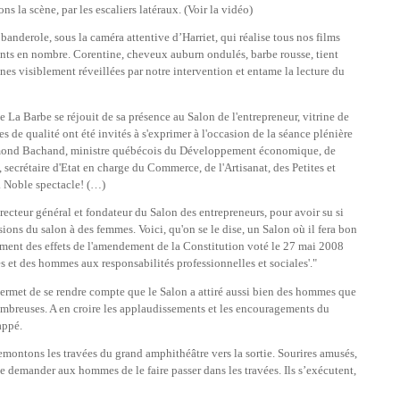
s la scène, par les escaliers latéraux. (Voir la vidéo)
anderole, sous la caméra attentive d’Harriet, qui réalise tous nos films
ents en nombre. Corentine, cheveux auburn ondulés, barbe rousse, tient
es visiblement réveillées par notre intervention et entame la lecture du
 La Barbe se réjouit de sa présence au Salon de l'entrepreneur, vitrine de
 de qualité ont été invités à s'exprimer à l'occasion de la séance plénière
ymond Bachand, ministre québécois du Développement économique, de
 secrétaire d'Etat en charge du Commerce, de l'Artisanat, des Petites et
. Noble spectacle! (…)
recteur général et fondateur du Salon des entrepreneurs, pour avoir su si
sions du salon à des femmes. Voici, qu'on se le dise, un Salon où il fera bon
rment des effets de l'amendement de la Constitution voté le 27 mai 2008
es et des hommes aux responsabilités professionnelles et sociales'."
permet de se rendre compte que le Salon a attiré aussi bien des hommes que
ombreuses. A en croire les applaudissements et les encouragements du
appé.
montons les travées du grand amphithéâtre vers la sortie. Sourires amusés,
r de demander aux hommes de le faire passer dans les travées. Ils s’exécutent,