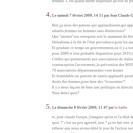
femmes. C'est quand même stupéfiant qu'elle ne puis
4.
Le samedi 7 février 2009, 14:11 par Jean Claude 
Ben ça alors des patrons qui applaudissent,qui appl
salariés,femmes ou hommes sans distinctions?
Que "monter"son entreprise soit le summum du fémi
libéralisme,à la fin de l'état providence,pour les au
Et pendant ce temps un gouvernement,ou il y a n
pour 2009 et leur probable disparition pour 2010,d
Crédits qui permettaient aux associations de réalise
contraception,l'avortement,,la prévention des MST 
70 associations départementales vont fermer.
Et formidable un parterre de nantis applaudit pen
droits des femmes,pour faire des "économies"!
Il y a deux façons de faire une politique en directi
Vous faites quoi?
5.
Le dimanche 8 février 2009, 11:47 par
la barbe
et, jean claude Goujat, j'imagine qu'on te l'a déjà f
quoi ?" c'est un peu agressif, non ? ça ne fait rien
tribune que nous avons édité le jour de l'action su