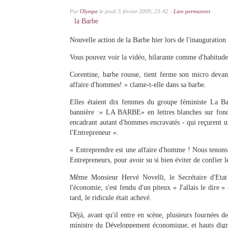
Par
Olympe
le jeudi 5 février 2009, 23:42 -
Lien permanent
la Barbe
Nouvelle action de la Barbe hier lors de l'inauguration
Vous pouvez voir la vidéo, hilarante comme d'habitud
Corentine, barbe rousse, tient ferme son micro deva
affaire d'hommes! » clame-t-elle dans sa barbe.
Elles étaient dix femmes du groupe féministe La B
bannière :« LA BARBE» en lettres blanches sur fond 
encadrant autant d'hommes encravatés - qui reçurent un
l'Entrepreneur ».
« Entreprendre est une affaire d'homme ! Nous tenons 
Entrepreneurs, pour avoir su si bien éviter de confier 
Même Monsieur Hervé Novelli, le Secrétaire d'Eta
l'économie, s'est fendu d'un piteux « J'allais le dire
tard, le ridicule était achevé.
Déjà, avant qu'il entre en scène, plusieurs fournées
ministre du Développement économique, et hauts dignit