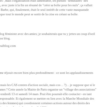
mes", mais l'organisation était lamentable, les pseudo "séminaires" des
 avec juste à la fin un résumé de "créer sa boîte pour les nuls". ça vallait
 Barbe, qui, finalement, était le seul intérêt de cette vaste masquarade
que tout le monde peut se sortir de la crise en créant sa boîte.
og féministe avec des amies; je souhaiterais que tu y jettes un coup d'oeil
ton blog.
analblog.com
i me réjouit encore bien plus profondément : ce sont les applaudissements
nais les CAS centres d'action sociale, mais cos ... ?) ... je suppose que si le
emmes ? Cette année la Mairie de Paris organise un "village des associations"
es vendredi 13 et samedi 14 mars. Peut être pourrait-elle contacter - en tant
e responsable. Et également se metttre en lien avec la Marche Mondiale des
s des femmes) qui coordonnent certaines actions autour des droits des