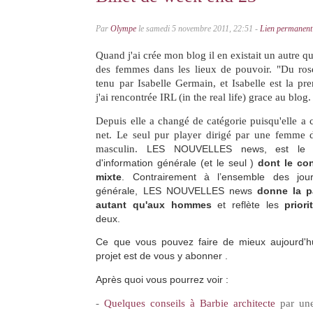
Par
Olympe
le samedi 5 novembre 2011, 22:51 -
Lien permanent
Quand j'ai crée mon blog il en existait un autre qu
des femmes dans les lieux de pouvoir. "Du rose 
tenu par Isabelle Germain, et Isabelle est la p
j'ai rencontrée IRL (in the real life) grace au blog.
Depuis elle a changé de catégorie puisqu'elle a 
net. Le seul pur player dirigé par une femme
masculin.
LES NOUVELLES news, est le p
d'information générale (et le seul )
dont le co
mixte
. Contrairement à l’ensemble des jour
générale, LES NOUVELLES news
donne la p
autant qu'aux hommes
et reflète les
prior
deux.
Ce que vous pouvez faire de mieux aujourd'hu
projet est de vous y abonner .
Après quoi vous pourrez voir :
-
Quelques conseils à Barbie architecte
par une 