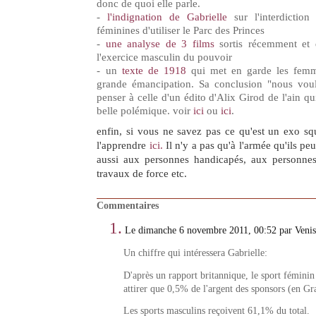
donc de quoi elle parle.
-
l'indignation de Gabrielle
sur l'interdiction
féminines d'utiliser le Parc des Princes
-
une analyse de 3 films
sortis récemment et 
l'exercice masculin du pouvoir
- un
texte de 1918
qui met en garde les femm
grande émancipation. Sa conclusion "nous voul
penser à celle d'un édito d'Alix Girod de l'ain q
belle polémique. voir
ici
ou
ici
.
enfin, si vous ne savez pas ce qu'est un exo sq
l'apprendre
ici.
Il n'y a pas qu'à l'armée qu'ils peu
aussi aux personnes handicapés, aux personnes
travaux de force etc.
Commentaires
1.
Le dimanche 6 novembre 2011, 00:52 par Veni
Un chiffre qui intéressera Gabrielle:
D'après un rapport britannique, le sport féminin
attirer que 0,5% de l'argent des sponsors (en G
Les sports masculins reçoivent 61,1% du total.