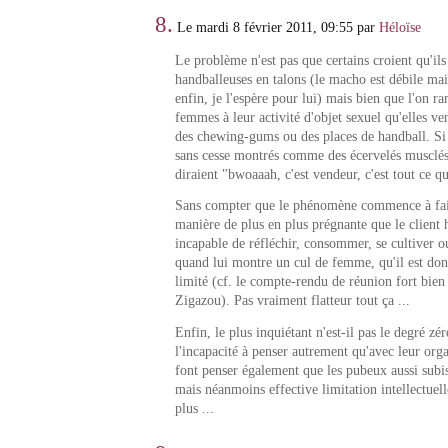
8.
Le mardi 8 février 2011, 09:55 par
Héloïse
Le problème n'est pas que certains croient qu'ils
handballeuses en talons (le macho est débile mais
enfin, je l'espère pour lui) mais bien que l'on r
femmes à leur activité d'objet sexuel qu'elles ve
des chewing-gums ou des places de handball. Si
sans cesse montrés comme des écervelés musclés,
diraient "bwoaaah, c'est vendeur, c'est tout ce q
Sans compter que le phénomène commence à fai
manière de plus en plus prégnante que le client
incapable de réfléchir, consommer, se cultiver ou
quand lui montre un cul de femme, qu'il est don
limité (cf. le compte-rendu de réunion fort bien
Zigazou). Pas vraiment flatteur tout ça ...
Enfin, le plus inquiétant n'est-il pas le degré zér
l'incapacité à penser autrement qu'avec leur org
font penser également que les pubeux aussi subis
mais néanmoins effective limitation intellectuell
plus ...