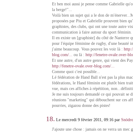
Et ben moi aussi je pense comme Gabrielle qu'on
la berge!"...
Voilà bien un sujet qui a le don de m'énerver...M
proposées par Piu et Gabrielle prouvent bien qu'i
graphistes, des clubs, qui ont une toute autre vis
communication à faire autour du sport féminin.
Il en existe un [graphiste] du côté de Nanterre qu
pour l'équipe féminine de rugby, d'une beauté i
j'aime beaucoup. Vous pouvez les voir là :
http:
blog.com/...
ou là :
http://fenetre-ovale.over-bl
Et une autre, d'un autre genre, qui vient des Pay
http://fenetre-ovale.over-blog.com/...
Comme quoi c'est possible...
Lé fédération de Hand Ball n'est pas la plus mac
fédérations, le Hand féminin est plutôt bien trait
vue, mais ces affiches à répétition, non...défini
Je me suis toujours demandé ce qui pouvait se d
réunions "marketing" qui débouchent sur ces aff
pourries, zigazou donne des pistes!
18.
Le mercredi 9 février 2011, 09:16 par
Snödro
J'ajoute une chose : jamais on ne verra un mec 