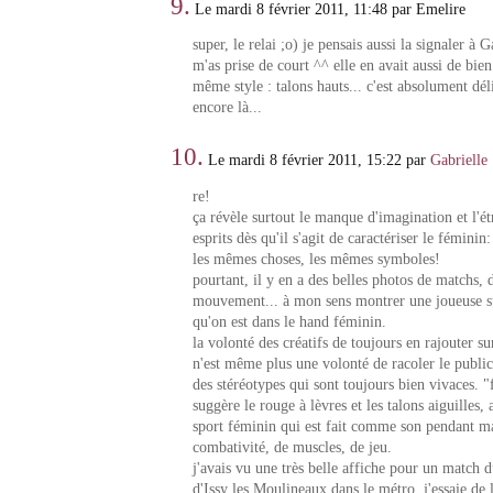
9.
Le mardi 8 février 2011, 11:48 par Emelire
super, le relai ;o) je pensais aussi la signaler à 
m'as prise de court ^^ elle en avait aussi de bien
même style : talons hauts... c'est absolument déli
encore là...
10.
Le mardi 8 février 2011, 15:22 par
Gabrielle
re!
ça révèle surtout le manque d'imagination et l'ét
esprits dès qu'il s'agit de caractériser le féminin
les mêmes choses, les mêmes symboles!
pourtant, il y en a des belles photos de matchs, 
mouvement... à mon sens montrer une joueuse su
qu'on est dans le hand féminin.
la volonté des créatifs de toujours en rajouter su
n'est même plus une volonté de racoler le public,
des stéréotypes qui sont toujours bien vivaces. 
suggère le rouge à lèvres et les talons aiguilles,
sport féminin qui est fait comme son pendant ma
combativité, de muscles, de jeu.
j'avais vu une très belle affiche pour un match 
d'Issy les Moulineaux dans le métro, j'essaie de l