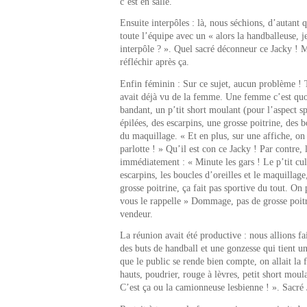
c’est en salle.
Ensuite interpôles : là, nous séchions, d’autant q
toute l’équipe avec un « alors la handballeuse, 
interpôle ? ». Quel sacré déconneur ce Jacky ! 
réfléchir après ça.
Enfin féminin : Sur ce sujet, aucun problème !
avait déjà vu de la femme. Une femme c’est quoi
bandant, un p’tit short moulant (pour l’aspect sp
épilées, des escarpins, une grosse poitrine, des b
du maquillage. « Et en plus, sur une affiche, on 
parlotte ! » Qu’il est con ce Jacky ! Par contre, 
immédiatement : « Minute les gars ! Le p’tit cul,
escarpins, les boucles d’oreilles et le maquillag
grosse poitrine, ça fait pas sportive du tout. On 
vous le rappelle » Dommage, pas de grosse poitr
vendeur.
La réunion avait été productive : nous allions fa
des buts de handball et une gonzesse qui tient u
que le public se rende bien compte, on allait la 
hauts, poudrier, rouge à lèvres, petit short moula
C’est ça ou la camionneuse lesbienne ! ». Sacré 