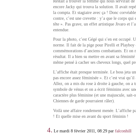
Restait à trouver la femme qui nous servirait de
encore Jacky qui trouva la solution. Il avait repér
la compta. Et stagiaire avec ça ! Donc corvéable
contre, c’est une crevette : y’a que le corps qui e
tête ». Pas grave, un effet artistique Jivaro et l’a
entendue.
Pour la photo, c’est Gégé qui s’en est occupé. 
norme. Il fait de la pige pour Pirelli et Playboy
commémorations d’anciens combattants. Et on n
résultat. Il a bien su mettre en avant sa féminité à
même pensé à cacher ses cheveux longs, quel pr
L’affiche était presque terminée. Le boss jeta un
pas encore assez féminisée ». Et c’est vrai qu’il 
Allez, on a mis du rose à droite à gauche, on a
symbole de vénus et on a écrit féminins avec un
caractère plus féminine (et une majuscule, sait-o
Chiennes de garde pourraient râler).
Voilà une affaire rondement menée. L’affiche pa
! Et quelle mise en avant du sport féminin !
4.
Le mardi 8 février 2011, 08:29 par
falconhill