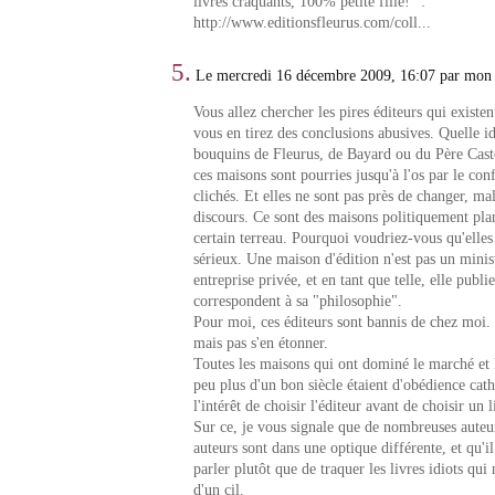
livres craquants, 100% petite fille!" :
http://www.editionsfleurus.com/coll...
5.
Le mercredi 16 décembre 2009, 16:07 par mon 
Vous allez chercher les pires éditeurs qui existent
vous en tirez des conclusions abusives. Quelle id
bouquins de Fleurus, de Bayard ou du Père Casto
ces maisons sont pourries jusqu'à l'os par le con
clichés. Et elles ne sont pas près de changer, ma
discours. Ce sont des maisons politiquement pla
certain terreau. Pourquoi voudriez-vous qu'elles
sérieux. Une maison d'édition n'est pas un minist
entreprise privée, et en tant que telle, elle publi
correspondent à sa "philosophie".
Pour moi, ces éditeurs sont bannis de chez moi.
mais pas s'en étonner.
Toutes les maisons qui ont dominé le marché et 
peu plus d'un bon siècle étaient d'obédience cath
l'intérêt de choisir l'éditeur avant de choisir un
Sur ce, je vous signale que de nombreuses aute
auteurs sont dans une optique différente, et qu'i
parler plutôt que de traquer les livres idiots qu
d'un cil.