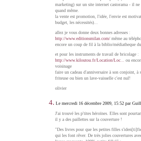
marketing) sur un site internet castorama - il ne
quand même.
la vente est promotion, l'idée, l'envie est motiva
budget, les nécessités)...
allez je vous donne deux bonnes adresses :
http://www.editionsmilan.com/
même au téléphon
encore un coup de fil à la biblio/médiatheque d
et pour les instruments de travail de bricolage :
http://www.kiloutou.fr/Location/Loc...
ou encore
voisinage
faire un cadeau d'anniversaire à son conjoint, à 
friteuse ou bien un lave-vaisselle c'est nul!
olivier
4.
Le mercredi 16 décembre 2009, 15:52 par Gui
J'ai trouvé les p'tites héroïnes. Elles sont pourtan
il y a des paillettes sur la couverture !
"Des livres pour que les petites filles s'iden[ti]f
qui les font rêver. De très jolies couvertures ave