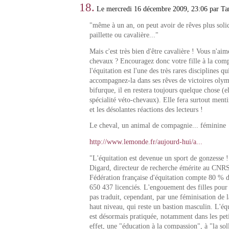
18.
Le mercredi 16 décembre 2009, 23:06 par Ta
"même à un an, on peut avoir de rêves plus soli
paillette ou cavalière..."
Mais c'est très bien d'être cavalière ! Vous n'aime
chevaux ? Encouragez donc votre fille à la comp
l'équitation est l'une des très rares disciplines qui
accompagnez-la dans ses rêves de victoires olym
bifurque, il en restera toujours quelque chose (el
spécialité véto-chevaux). Elle fera surtout menti
et les désolantes réactions des lecteurs !
Le cheval, un animal de compagnie... féminine
http://www.lemonde.fr/aujourd-hui/a...
"L'équitation est devenue un sport de gonzesse !
Digard, directeur de recherche émérite au CNRS
Fédération française d'équitation compte 80 % de
650 437 licenciés. L'engouement des filles pour 
pas traduit, cependant, par une féminisation de 
haut niveau, qui reste un bastion masculin. L'équi
est désormais pratiquée, notamment dans les petit
effet, une "éducation à la compassion", à "la sol