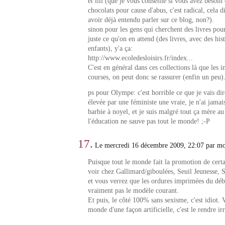
et lili (que je vous conseille si vous avez besoi
chocolats pour cause d'abus, c'est radical, cela d
avoir déjà entendu parler sur ce blog, non?).
sinon pour les gens qui cherchent des livres pour
juste ce qu'on en attend (des livres, avec des his
enfants), y'a ça:
http://www.ecoledesloisirs.fr/index...
C'est en général dans ces collections là que les in
courses, on peut donc se rassurer (enfin un peu)
ps pour Olympe: c'est horrible ce que je vais dire
élevée par une féministe une vraie, je n'ai jamais
barbie à noyel, et je suis malgré tout ça mère 
l'éducation ne sauve pas tout le monde! ;-P
17.
Le mercredi 16 décembre 2009, 22:07 par mo
Puisque tout le monde fait la promotion de certai
voir chez Gallimard/giboulées, Seuil Jeunesse, 
et vous verrez que les ordures imprimées du débu
vraiment pas le modèle courant.
Et puis, le côté 100% sans sexisme, c'est idiot. 
monde d'une façon artificielle, c'est le rendre irr