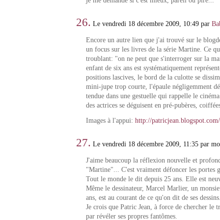
je me demande si c'est mieux, pareil ou pire...
26.
Le vendredi 18 décembre 2009, 10:49 par
Ba
Encore un autre lien que j'ai trouvé sur le blogde
un focus sur les livres de la série Martine. Ce qu
troublant: "on ne peut que s'interroger sur la m
enfant de six ans est systématiquement représent
positions lascives, le bord de la culotte se diss
mini-jupe trop courte, l'épaule négligemment d
tendue dans une gestuelle qui rappelle le ciném
des actrices se déguisent en pré-pubères, coiffée
Images à l'appui:
http://patricjean.blogspot.com
27.
Le vendredi 18 décembre 2009, 11:35 par mon
J'aime beaucoup la réflexion nouvelle et profon
"Martine"... C'est vraiment défoncer les portes 
Tout le monde le dit depuis 25 ans. Elle est neu
Même le dessinateur, Marcel Marlier, un monsi
ans, est au courant de ce qu'on dit de ses dessins
Je crois que Patric Jean, à force de chercher le tr
par révéler ses propres fantômes.