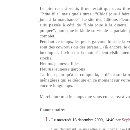
Le pire reste à venir, il ne restait que deux titr
"P'tite fille" mais quels titres : "Chloé joue à fa
joue à la marchande". Le site des éditions Fleu
suis passée à côté de "Lola joue à la dinette" 
poupée", pour que le kit de survie de la parfaite
complet.
Pendant ce temps, les petits garçons font de la v
sont des cowboys ou des pirates... (là encore, le c
incomplet, l'avion ou la moto étaient visiblemen
stock).
Fleurus jeunesse filles
Fleurus jeunesse garçons
J'ai bien peur qu'à ce compte-là, le débat sur la r
ménagères qui se déroule en ce moment sur votre b
encore longtemps.
Merci pour tout le temps que vous consacrez à vo
Commentaires
1.
Le mercredi 16 décembre 2009, 14:40 par
Soph
C'est déprimant, je suis allée aussi chez F E&J 