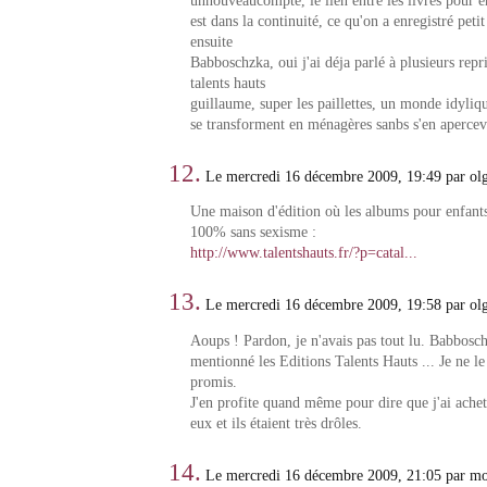
unnouveaucompte, le lien entre les livres pour e
est dans la continuité, ce qu'on a enregistré peti
ensuite
Babboschzka, oui j'ai déja parlé à plusieurs repri
talents hauts
guillaume, super les paillettes, un monde idyliqu
se transforment en ménagères sanbs s'en apercev
12.
Le mercredi 16 décembre 2009, 19:49 par ol
Une maison d'édition où les albums pour enfants
100% sans sexisme :
http://www.talentshauts.fr/?p=catal...
13.
Le mercredi 16 décembre 2009, 19:58 par ol
Aoups ! Pardon, je n'avais pas tout lu. Babbosch
mentionné les Editions Talents Hauts ... Je ne le 
promis.
J'en profite quand même pour dire que j'ai acheté
eux et ils étaient très drôles.
14.
Le mercredi 16 décembre 2009, 21:05 par mo