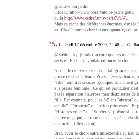
@cultive ton jardin
infos ici:http://www.observatoire-parite.gouv...
ou là
http://www.cedref.univ-paris7.fr/-P...
Mais ça cache des différences énormes, dans le 
as 10% d'hommes chez les enseignant(e)s du pri
25.
Le jeudi 17 décembre 2009, 22:48 par Guill
@Stedransky: je suis d'accord que ces modèles d
sexistes. En fait je voulais enfoncer le clou...
A côté de ces livres ce qui me fait grincer des den
presse de chez "Fleurus Presse" (www.fleuruspres
"fille" sont très sexistes (quoique, finalement ça
à la presse féminine). Ce qui est particulier c'es
pas la séparation bleu/rose mais deux sortes de t
fille. Par exemple, pour les 3-5 ans "abricot" ou "
vanille". "Pirouette" ou "p'tites princesses". Et 
"Histoires vraies" ou "Sorcières" (même si ici r
pensée magique, on reste dans un schéma classi
distinction fille/garçon).
Bref, avoir le choix entre unisexe/fille au lieu d