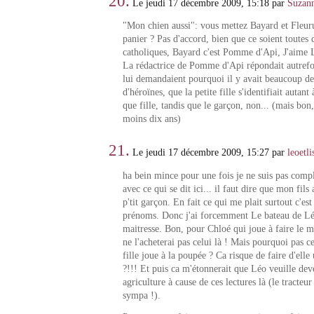
20.
Le jeudi 17 décembre 2009, 15:18 par
Suzan
"Mon chien aussi": vous mettez Bayard et Fleu
panier ? Pas d'accord, bien que ce soient toutes
catholiques, Bayard c'est Pomme d'Api, J'aime Li
La rédactrice de Pomme d'Api répondait autrefoi
lui demandaient pourquoi il y avait beaucoup de
d'héroïnes, que la petite fille s'identifiait autan
que fille, tandis que le garçon, non... (mais bon, 
moins dix ans)
21.
Le jeudi 17 décembre 2009, 15:27 par
leoetli
ha bein mince pour une fois je ne suis pas comp
avec ce qui se dit ici... il faut dire que mon fils 
p'tit garçon. En fait ce qui me plait surtout c'est
prénoms. Donc j'ai forcemment Le bateau de Léo
maitresse. Bon, pour Chloé qui joue à faire le mé
ne l'acheterai pas celui là ! Mais pourquoi pas c
fille joue à la poupée ? Ca risque de faire d'elle
?!!! Et puis ca m'étonnerait que Léo veuille de
agriculture à cause de ces lectures là (le tracteur
sympa !).