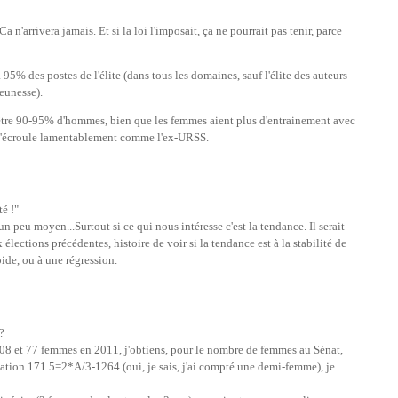
a n'arrivera jamais. Et si la loi l'imposait, ça ne pourrait pas tenir, parce
5% des postes de l'élite (dans tous les domaines, sauf l'élite des auteurs
jeunesse).
 être 90-95% d'hommes, bien que les femmes aient plus d'entrainement avec
té s'écroule lamentablement comme l'ex-URSS.
té !"
 peu moyen...Surtout si ce qui nous intéresse c'est la tendance. Il serait
élections précédentes, histoire de voir si la tendance est à la stabilité de
pide, ou à une régression.
?
08 et 77 femmes en 2011, j'obtiens, pour le nombre de femmes au Sénat,
uation 171.5=2*A/3-1264 (oui, je sais, j'ai compté une demi-femme), je