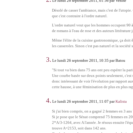
Le lundi 26 septembre 2011, 01:56 par Venise
Désolé de casser l'ambiance, mais c'est de l'utopie. C
que c'est contraire à l'ordre naturel.
L'ordre naturel veut que les hommes occupent 90 à 9
de romans à l'eau de rose et des auteurs littérature 
Même l'élite de la cuisine gastronomique, ça doit
les casseroles. Sinon c'est pas naturel et la socié
3.
Le lundi 26 septembre 2011, 10:35 par Batou
"Si tout va bien dans 75 ans ont peu espérer la pari
Une courbe basée sur deux points seulement, c'est un
donc intéressant de voir l'évolution par rapport aux 
cette hausse, à une féminisation de plus en plus ra
4.
Le lundi 26 septembre 2011, 11:07 par
Kalista
Si j'ai bien compris, on a gagné 2 femmes en 3 ans 
Si je pose que le Sénat comprend 75 femmes en 20
2*A/3-1264, avec A l'année. Je résous ensuite l'éq
trouve A=2153, soit dans 142 ans.