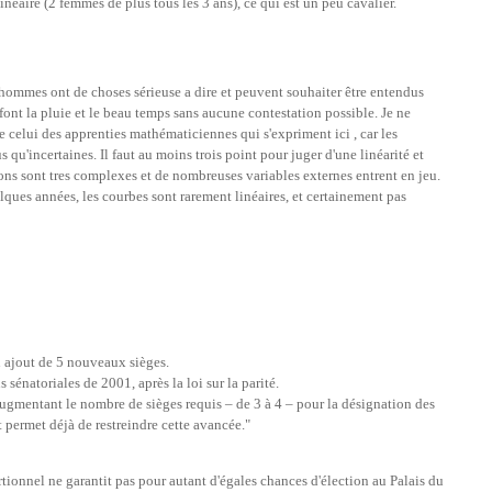
néaire (2 femmes de plus tous les 3 ans), ce qui est un peu cavalier.
hommes ont de choses sérieuse a dire et peuvent souhaiter être entendus
ont la pluie et le beau temps sans aucune contestation possible. Je ne
 celui des apprenties mathématiciennes qui s'expriment ici , car les
qu'incertaines. Il faut au moins trois point pour juger d'une linéarité et
ns sont tres complexes et de nombreuses variables externes entrent en jeu.
ques années, les courbes sont rarement linéaires, et certainement pas
n ajout de 5 nouveaux sièges.
 sénatoriales de 2001, après la loi sur la parité.
augmentant le nombre de sièges requis – de 3 à 4 – pour la désignation des
 permet déjà de restreindre cette avancée."
ortionnel ne garantit pas pour autant d'égales chances d'élection au Palais du