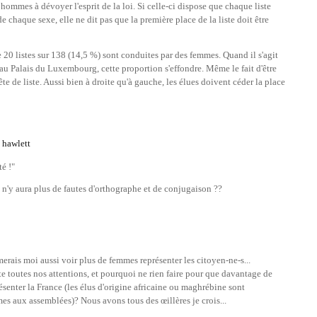
ommes à dévoyer l'esprit de la loi. Si celle-ci dispose que chaque liste
 chaque sexe, elle ne dit pas que la première place de la liste doit être
ne 20 listes sur 138 (14,5 %) sont conduites par des femmes. Quand il s'agit
au Palais du Luxembourg, cette proportion s'effondre. Même le fait d'être
tête de liste. Aussi bien à droite qu'à gauche, les élues doivent céder la place
 hawlett
té !"
 n'y aura plus de fautes d'orthographe et de conjugaison ??
erais moi aussi voir plus de femmes représenter les citoyen-ne-s...
e toutes nos attentions, et pourquoi ne rien faire pour que davantage de
ésenter la France (les élus d'origine africaine ou maghrébine sont
 aux assemblées)? Nous avons tous des œillères je crois...