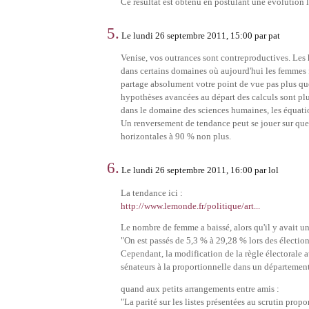
Ce résultat est obtenu en postulant une évolution li
5.
Le lundi 26 septembre 2011, 15:00 par pat
Venise, vos outrances sont contreproductives. Les 
dans certains domaines où aujourd'hui les femmes f
partage absolument votre point de vue pas plus que
hypothèses avancées au départ des calculs sont plus 
dans le domaine des sciences humaines, les équatio
Un renversement de tendance peut se jouer sur quel
horizontales à 90 % non plus.
6.
Le lundi 26 septembre 2011, 16:00 par lol
La tendance ici :
http://www.lemonde.fr/politique/art...
Le nombre de femme a baissé, alors qu'il y avait u
"On est passés de 5,3 % à 29,28 % lors des élections
Cependant, la modification de la règle électorale 
sénateurs à la proportionnelle dans un département
quand aux petits arrangements entre amis :
"La parité sur les listes présentées au scrutin prop