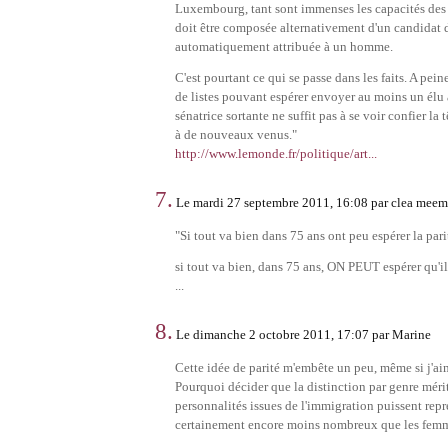
Luxembourg, tant sont immenses les capacités des h
doit être composée alternativement d'un candidat de
automatiquement attribuée à un homme.
C'est pourtant ce qui se passe dans les faits. A pei
de listes pouvant espérer envoyer au moins un élu 
sénatrice sortante ne suffit pas à se voir confier la 
à de nouveaux venus."
http://www.lemonde.fr/politique/art...
7.
Le mardi 27 septembre 2011, 16:08 par clea meem
"Si tout va bien dans 75 ans ont peu espérer la pari
si tout va bien, dans 75 ans, ON PEUT espérer qu'il
...
8.
Le dimanche 2 octobre 2011, 17:07 par Marine
Cette idée de parité m'embête un peu, même si j'aim
Pourquoi décider que la distinction par genre mérit
personnalités issues de l'immigration puissent repr
certainement encore moins nombreux que les femmes