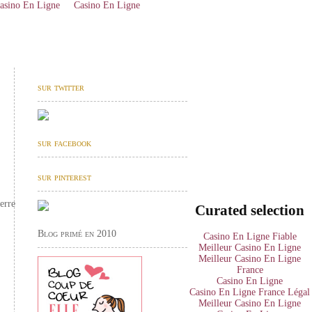
asino En Ligne
Casino En Ligne
sur twitter
sur facebook
sur pinterest
erre
Curated selection
Blog primé en 2010
Casino En Ligne Fiable
Meilleur Casino En Ligne
Meilleur Casino En Ligne
France
Casino En Ligne
Casino En Ligne France Légal
Meilleur Casino En Ligne