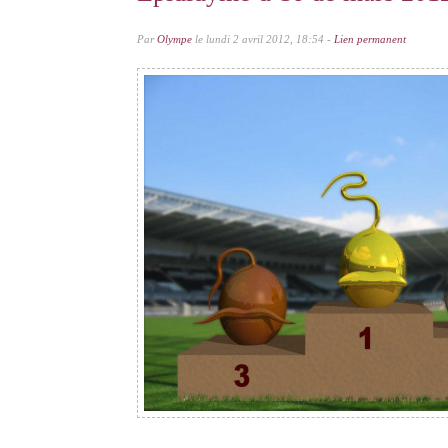
Par
Olympe
le lundi 2 avril 2012, 18:54 -
Lien permanent