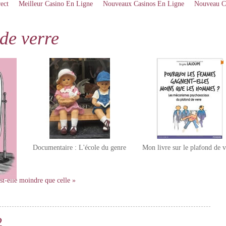
ect
Meilleur Casino En Ligne
Nouveaux Casinos En Ligne
Nouveau C
de verre
Documentaire : L'école du genre
Mon livre sur le plafond de v
t-elle moindre que celle »
2