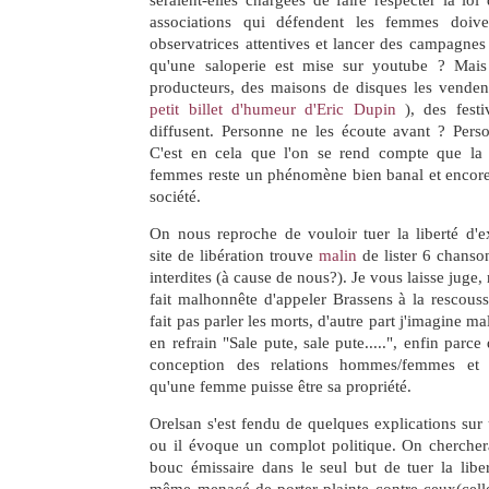
seraient-elles chargées de faire respecter la lo
associations qui défendent les femmes doiven
observatrices attentives et lancer des campagnes 
qu'une saloperie est mise sur youtube ? Mais
producteurs, des maisons de disques les vendent
petit billet d'humeur d'Eric Dupin
), des festi
diffusent. Personne ne les écoute avant ? Pers
C'est en cela que l'on se rend compte que la 
femmes reste un phénomène bien banal et encore 
société.
On nous reproche de vouloir tuer la liberté d'e
site de libération trouve
malin
de lister 6 chanson
interdites (à cause de nous?). Je vous laisse juge,
fait malhonnête d'appeler Brassens à la rescous
fait pas parler les morts, d'autre part j'imagine m
en refrain "Sale pute, sale pute.....", enfin parce
conception des relations hommes/femmes et 
qu'une femme puisse être sa propriété.
Orelsan s'est fendu de quelques explications sur
ou il évoque un complot politique. On cherchera
bouc émissaire dans le seul but de tuer la libert