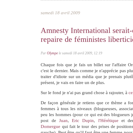
samedi 18 avril 2009
Amnesty International serait-
repaire de féministes libertic
Par
Olympe
le samedi 18 avril 2009, 12:19
Chaque fois que je fais un billet sur l'affaire O
c'est le dernier. Mais comme je n'apprécie pas pl
traiter d'idiote sur un média que je prenais plut
présent, je vais en faire un de plus.
Sur le fond je n'ai pas grand chose à rajouter, à
ce
De façon générale je retiens que ce thème a for
femmes à tous les niveaux (blogueuses, associat
peu les hommes (pour ce qui est des blogueurs je
post de
Juan
,
Eric Dupin
,
l'Hérétique
et de
Domergue
qui fait le tour des prises de positio
gauche). Peut être qu'il faut être une femme pour