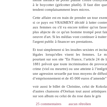
même menacé de porter plainte contre ceux(celle
à le boycotter (girlcotter plutôt). Il faut dire qu
tendent complaisamment leurs micros.
Cette affaire est en train de prendre un tour exe
si ce pays est VRAIMENT décidé à lutter contre 
aux femmes ou s'il va encore tolérer qu'on fasse 
plus abjecte de ce qu'un homme trompé peut fa
oeuvre d'art. Si les médias vont continuer à traiter
l'argent public à financer ses prestations.
Et tout simplement si les insultes sexistes et incit
légales lorsqu'elles visent les femmes. Le mi
pourtant sur son site "En France, l’article 24 de l
1881 prévoit que toute incrimination de provoca
crime (viol ou meurtre) ou une atteinte à l’intégr
une agression sexuelle par tous moyens de diffusi
d’emprisonnement et de 45 000 euros d’amende"
voir aussi le billet de Christine, celui de Kokol
d'autres chansons d'Orelsan tout aussi artistiques 
sur son album ou celui de du rose dans le gris
25 commentaires
aucun rétrolien