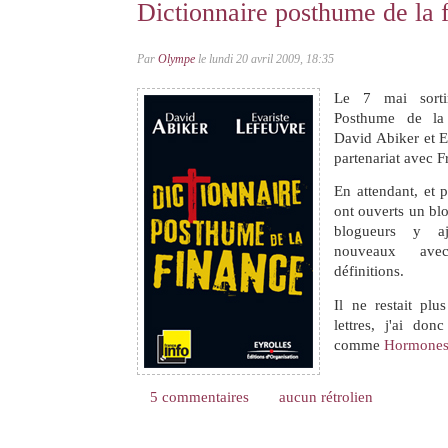
Dictionnaire posthume de la 
Par
Olympe
le lundi 20 avril 2009, 18:35
Le 7 mai sortir
Posthume de la 
David Abiker et E
partenariat avec F
En attendant, et p
ont ouverts un blo
blogueurs y a
nouveaux ave
définitions.
Il ne restait pl
lettres, j'ai do
comme
Hormone
5 commentaires
aucun rétrolien