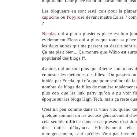
importante. Leur place est donc parfaitement jusiti
Les blogueurs en sont resté cois pour la plupa
capucine
ou
Popyros
e devant maitre Eolas ? com
?
Nicolas
qui a perdu plusieurs place est bon jou
évidemment Eloas qui a plus que toute sa place 
les deux autres qui me passent au dessus sont s
Ça me plait bien... Ça montre que Wikio est surt
popularité des blogs !",
d'autres qui ne sont plus que 45eme l'ont mauva
contester les méthodes des filles. "On passera ou
initiée par Frieda, qui n’a que pour seul but de fa
nombre de blogs de filles de manière totalement ar
plus con que les link party qu’on a pu voir fle
époque sur les blogs High Tech, mais ça reste qu
C'est un peu comme dans la vraie vie, quand de
quelque sommet on les accuse généralement d'
cela semble difficile dans le cas présent c'est don
des outils déloyaux. Effectivement elle
outrageusement, sauf qu'elles n'ont pas inventé 