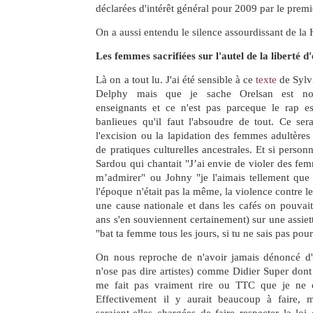
déclarées d'intérêt général pour 2009 par le premi
On a aussi entendu le silence assourdissant de la 
Les femmes sacrifiées sur l'autel de la liberté d
Là on a tout lu. J'ai été sensible à ce
texte
de Sylvi
Delphy mais que je sache Orelsan est no
enseignants et ce n'est pas parceque le rap 
banlieues qu'il faut l'absoudre de tout. Ce se
l'excision ou la lapidation des femmes adultères 
de pratiques culturelles ancestrales. Et si personn
Sardou qui chantait "J’ai envie de violer des fem
m’admirer" ou Johny "je l'aimais tellement que l
l'époque n'était pas la même, la violence contre l
une cause nationale et dans les cafés on pouvait 
ans s'en souviennent certainement) sur une assie
"bat ta femme tous les jours, si tu ne sais pas pourq
On nous reproche de n'avoir jamais dénoncé d'a
n'ose pas dire artistes) comme Didier Super don
me fait pas vraiment rire ou TTC que je ne
Effectivement il y aurait beaucoup à faire, 