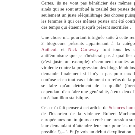
Certes, ils ne vont pas bénéficier des mêmes p
ainés qui se sont attribué la totalité des postes d
seulement un juste rééquilibrage des choses puisq
les femmes à qui ces mêmes postes ont été confi
des temps qui étaient jusqu'à présent sacrifiées .
Une chose m'a pourtant intriguée suite à cette ren
2 blogueurs présents appartenant à la catégo
Autheui
l et
Nick Carraway
font tous les d
antiféminisme que je n'hésiterai pas à qualifier 
(c'est juste un exemple) récemment montés a
virulente contre la progression des blogs féminin
demande finalement si il n'y a pas pour eux 
confuse et en tout cas clairement un refus de la p
se faire qu'au détriment de la qualité (forcé
cependant d'en faire une généralité, à eux deux i
un échantillon statistique.
Cela m'a fait penser à cet article de
Sciences hum
de l'historien de la violence Robert Muchem
européennes ont toujours exercé une pression sur
leur demandant d’attendre leur tour pour les rem
possible !),...". Et j'y vois un début d'explication.