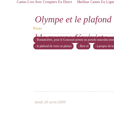
Casino Live Avec Croupiers En Direct
Meilleur Casino En Lign
Olympe et le plafond 
Pages
blogueuse féministe
- Romancières, pour le Goncourt prenez un pseudo masculin (mon
- le plafond de verre en photos
- Best of
- à propos de la
lundi 20 avril 2009