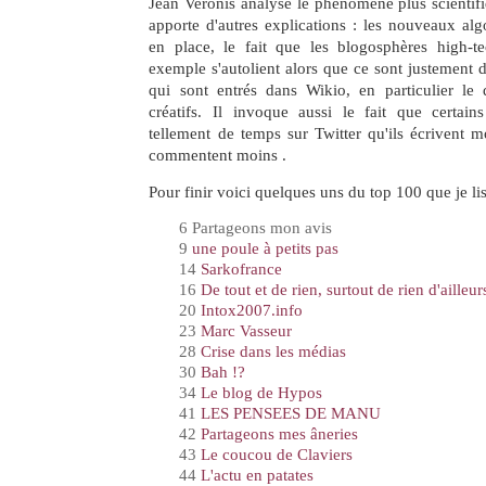
Jean Veronis analyse le phénomène plus scientif
apporte d'autres explications : les nouveaux alg
en place, le fait que les blogosphères high-te
exemple s'autolient alors que ce sont justement
qui sont entrés dans Wikio, en particulier le 
créatifs. Il invoque aussi le fait que certain
tellement de temps sur Twitter qu'ils écrivent m
commentent moins .
Pour finir voici quelques uns du top 100 que je li
6 Partageons mon avis
9
une poule à petits pas
14
Sarkofrance
16
De tout et de rien, surtout de rien d'ailleur
20
Intox2007.info
23
Marc Vasseur
28
Crise dans les médias
30
Bah !?
34
Le blog de Hypos
41
LES PENSEES DE MANU
42
Partageons mes âneries
43
Le coucou de Claviers
44
L'actu en patates